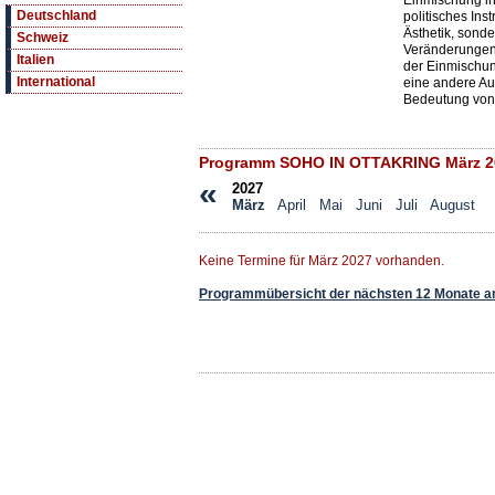
Einmischung in
Deutschland
politisches Ins
Ästhetik, sond
Schweiz
Veränderungen, 
Italien
der Einmischun
International
eine andere Au
Bedeutung von
Programm SOHO IN OTTAKRING März 2
«
2027
März
April
Mai
Juni
Juli
August
Keine Termine für März 2027 vorhanden.
Programmübersicht der nächsten 12 Monate a