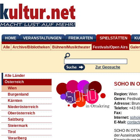
HOME
VERANSTALTUNGEN
FREIKARTEN
SPIELSTÄTTEN
KU
Alle
Archive/Bibliotheken
Bühnen/Musiktheater
Festivals/Open Airs
Gale
Zur Geosuche
Alle Länder
Österreich
SOHO IN 
Wien
Region:
Wien
Burgenland
Genre:
Festiva
Kärnten
Adresse:
Brun
Niederösterreich
Telefon:
+43 6
Fax:
Oberösterreich
Internet:
sohoi
Salzburg
E-Mail:
contact
Steiermark
SOHO IN OTTAKR
Tirol
der Auseinande
Vorarlberg