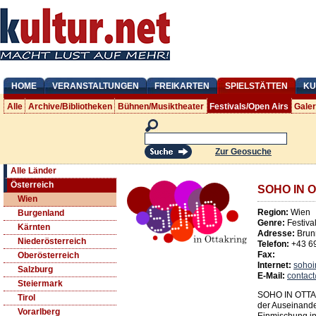
HOME
VERANSTALTUNGEN
FREIKARTEN
SPIELSTÄTTEN
KU
Alle
Archive/Bibliotheken
Bühnen/Musiktheater
Festivals/Open Airs
Gale
Zur Geosuche
Alle Länder
Österreich
SOHO IN 
Wien
Region:
Wien
Burgenland
Genre:
Festiva
Kärnten
Adresse:
Brun
Niederösterreich
Telefon:
+43 6
Fax:
Oberösterreich
Internet:
sohoi
Salzburg
E-Mail:
contact
Steiermark
SOHO IN OTTAKR
Tirol
der Auseinande
Vorarlberg