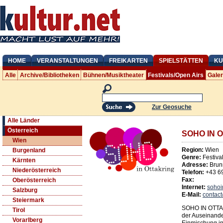
HOME
VERANSTALTUNGEN
FREIKARTEN
SPIELSTÄTTEN
KU
Alle
Archive/Bibliotheken
Bühnen/Musiktheater
Festivals/Open Airs
Gale
Zur Geosuche
Alle Länder
Österreich
SOHO IN 
Wien
Region:
Wien
Burgenland
Genre:
Festiva
Kärnten
Adresse:
Brun
Niederösterreich
Telefon:
+43 6
Fax:
Oberösterreich
Internet:
sohoi
Salzburg
E-Mail:
contact
Steiermark
SOHO IN OTTAKR
Tirol
der Auseinande
Vorarlberg