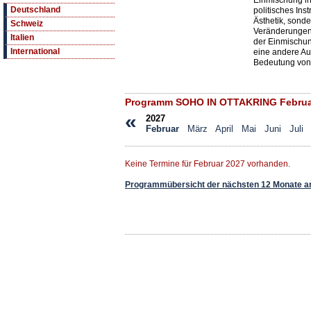
Einmischung in
Deutschland
politisches Ins
Ästhetik, sond
Schweiz
Veränderungen, 
Italien
der Einmischun
International
eine andere Au
Bedeutung von
Programm SOHO IN OTTAKRING Februa
«
2027
Februar
März
April
Mai
Juni
Juli
Keine Termine für Februar 2027 vorhanden.
Programmübersicht der nächsten 12 Monate a