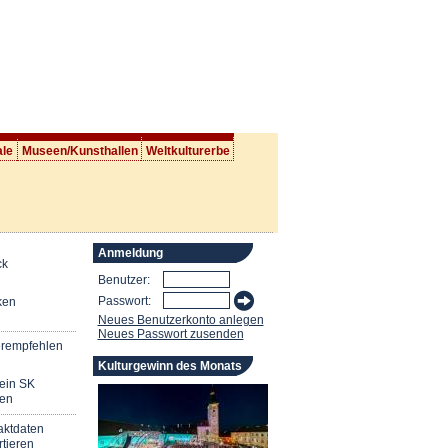
ale
Museen/Kunsthallen
Weltkulturerbe
Anmeldung
ck
Benutzer:
Passwort:
ken
Neues Benutzerkonto anlegen
Neues Passwort zusenden
erempfehlen
Kulturgewinn des Monats
mein SK
en
aktdaten
tieren