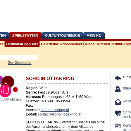
TEN
SPIELSTÄTTEN
KULTURTOURISMUS
MEIN KN
er
Festivals/Open Airs
Galerien/Auktionshäuser
Kinos
Kirchen
Kultur-Lok
Zur Geosuche
zurü
SOHO IN OTTAKRING
Region:
Wien
druc
Genre:
Festivals/Open Airs
Adresse:
Brunnengasse 68
,
A
-
1160
Wien
Telefon:
+43 699 19533594
weit
Fax:
Internet:
sohoinottakring.at
für 
E-Mail:
contact@sohoinottakring.at
merk
SOHO IN OTTAKRING versteht Kunst als ein Mittel
Kont
der Auseinandersetzung mit dem Alltag, der
expor