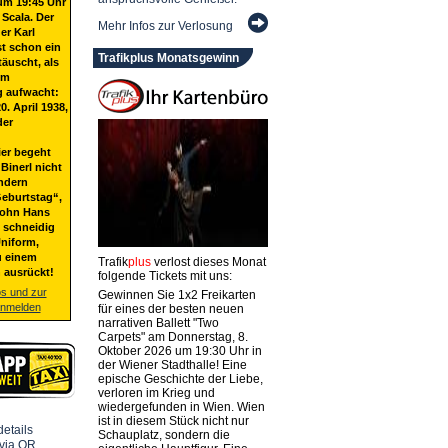
um 19:45 Uhr
 Scala. Der
Mehr Infos zur Verlosung
er Karl
st schon ein
Trafikplus Monatsgewinn
täuscht, als
em
g aufwacht:
20. April 1938,
der
ier begeht
Binerl nicht
ndern
eburtstag“,
Sohn Hans
t schneidig
niform,
u einem
Trafik
plus
verlost dieses Monat
 ausrückt!
folgende Tickets mit uns:
os und zur
Gewinnen Sie 1x2 Freikarten
anmelden
für eines der besten neuen
narrativen Ballett "Two
Carpets" am Donnerstag, 8.
Oktober 2026 um 19:30 Uhr in
der Wiener Stadthalle! Eine
epische Geschichte der Liebe,
verloren im Krieg und
wiedergefunden in Wien. Wien
ist in diesem Stück nicht nur
Schauplatz, sondern die