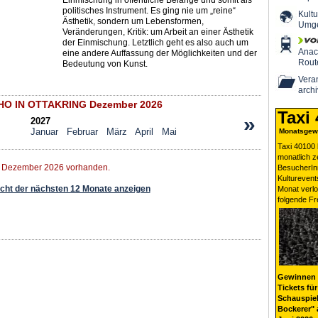
Einmischung in öffentliche Belange und somit als
politisches Instrument. Es ging nie um „reine“
Kultu
Ästhetik, sondern um Lebensformen,
Umg
Veränderungen, Kritik: um Arbeit an einer Ästhetik
der Einmischung. Letztlich geht es also auch um
Ana
eine andere Auffassung der Möglichkeiten und der
Rout
Bedeutung von Kunst.
Veran
archi
HO IN OTTAKRING Dezember 2026
Taxi
»
2027
Januar
Februar
März
April
Mai
Monatsgewi
Taxi 40100 
monatlich 
r Dezember 2026 vorhanden.
BesucherIn
Kulturevent
ht der nächsten 12 Monate anzeigen
Monat verlo
folgende Fr
Gewinnen 
Tickets für
Schauspiel
Bockerer" 