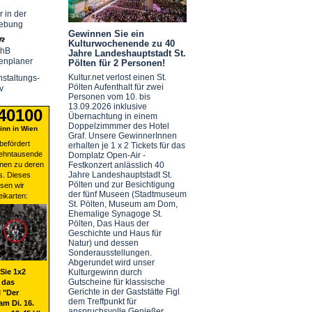
r in der
ebung
Gewinnen Sie ein
Kulturwochenende zu 40
chB
Jahre Landeshauptstadt St.
enplaner
Pölten für 2 Personen!
Kultur.net verlost einen St.
staltungs-
Pölten Aufenthalt für zwei
v
Personen vom 10. bis
13.09.2026 inklusive
 40100
Übernachtung in einem
Doppelzimmmer des Hotel
nn in Wien
Graf. Unsere GewinnerInnen
befördert
erhalten je 1 x 2 Tickets für das
zehntausende
Domplatz Open-Air -
nen zu deren
Festkonzert anlässlich 40
Jahre Landeshauptstadt St.
s. Dieses
Pölten und zur Besichtigung
sen wir
der fünf Museen (Stadtmuseum
eikarten:
St. Pölten, Museum am Dom,
Ehemalige Synagoge St.
Pölten, Das Haus der
Geschichte und Haus für
Natur) und dessen
Sonderausstellungen.
Abgerundet wird unser
Sie 1x2
Kulturgewinn durch
Gutscheine für klassische
 das
Gerichte in der Gaststätte Figl
 "Der
dem Treffpunkt für
am Di. 16.
anspruchsvolle Genießer.