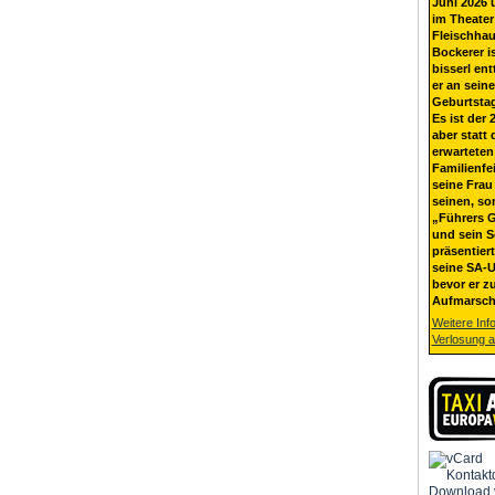
Juni 2026 
im Theater
Fleischhau
Bockerer i
bisserl ent
er an sein
Geburtsta
Es ist der 
aber statt 
erwarteten
Familienfe
seine Frau 
seinen, so
„Führers G
und sein 
präsentier
seine SA-U
bevor er z
Aufmarsch
Weitere Inf
Verlosung 