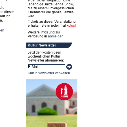
eigentliche Hauptfigur. Eine
lebendige, mitreißende Show,
die
die zu einem unvergesslichen
en dieser
Erlebnis für die ganze Familie
auf Ihr
wird.
n.
Tickets zu dieser Veranstaltung
erhalten Sie in jeder
Trafik
plus
!
nen
Weitere Infos und zur
Verlosung in
anmelden
!
Kultur Newsletter
Jetzt den kostenlosen
wöchentlichen Kultur
Newsletter abonnieren:
Kultur Newsletter verwalten