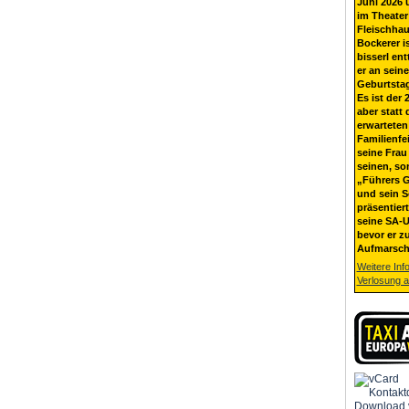
Juni 2026 
im Theater
Fleischhau
Bockerer i
bisserl ent
er an sein
Geburtsta
Es ist der 
aber statt 
erwarteten
Familienfe
seine Frau 
seinen, so
„Führers G
und sein 
präsentier
seine SA-U
bevor er z
Aufmarsch
Weitere Inf
Verlosung 