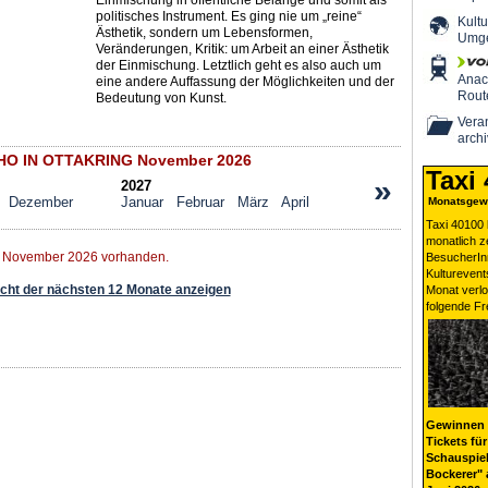
Einmischung in öffentliche Belange und somit als
politisches Instrument. Es ging nie um „reine“
Kultu
Ästhetik, sondern um Lebensformen,
Umg
Veränderungen, Kritik: um Arbeit an einer Ästhetik
der Einmischung. Letztlich geht es also auch um
Ana
eine andere Auffassung der Möglichkeiten und der
Rout
Bedeutung von Kunst.
Veran
archi
HO IN OTTAKRING November 2026
Taxi
»
2027
Dezember
Januar
Februar
März
April
Monatsgewi
Taxi 40100 
monatlich 
r November 2026 vorhanden.
BesucherIn
Kulturevent
ht der nächsten 12 Monate anzeigen
Monat verlo
folgende Fr
Gewinnen 
Tickets für
Schauspiel
Bockerer" 