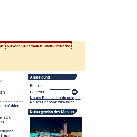
ale
Museen/Kunsthallen
Weltkulturerbe
Anmeldung
ck
Benutzer:
Passwort:
ken
Neues Benutzerkonto anlegen
Neues Passwort zusenden
erempfehlen
Kulturgewinn des Monats
mein SK
en
aktdaten
tieren