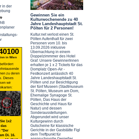
r in der
ebung
Gewinnen Sie ein
Kulturwochenende zu 40
chB
Jahre Landeshauptstadt St.
enplaner
Pölten für 2 Personen!
Kultur.net verlost einen St.
staltungs-
Pölten Aufenthalt für zwei
v
Personen vom 10. bis
13.09.2026 inklusive
 40100
Übernachtung in einem
Doppelzimmmer des Hotel
nn in Wien
Graf. Unsere GewinnerInnen
befördert
erhalten je 1 x 2 Tickets für das
zehntausende
Domplatz Open-Air -
nen zu deren
Festkonzert anlässlich 40
Jahre Landeshauptstadt St.
s. Dieses
Pölten und zur Besichtigung
sen wir
der fünf Museen (Stadtmuseum
eikarten:
St. Pölten, Museum am Dom,
Ehemalige Synagoge St.
Pölten, Das Haus der
Geschichte und Haus für
Natur) und dessen
Sonderausstellungen.
Abgerundet wird unser
Sie 1x2
Kulturgewinn durch
Gutscheine für klassische
 das
Gerichte in der Gaststätte Figl
 "Der
dem Treffpunkt für
am Di. 16.
anspruchsvolle Genießer.