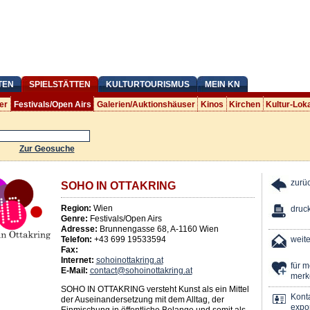
TEN
SPIELSTÄTTEN
KULTURTOURISMUS
MEIN KN
er
Festivals/Open Airs
Galerien/Auktionshäuser
Kinos
Kirchen
Kultur-Lok
Zur Geosuche
zurü
SOHO IN OTTAKRING
Region:
Wien
druc
Genre:
Festivals/Open Airs
Adresse:
Brunnengasse 68
,
A
-
1160
Wien
Telefon:
+43 699 19533594
weit
Fax:
Internet:
sohoinottakring.at
für 
E-Mail:
contact@sohoinottakring.at
merk
SOHO IN OTTAKRING versteht Kunst als ein Mittel
Kont
der Auseinandersetzung mit dem Alltag, der
expor