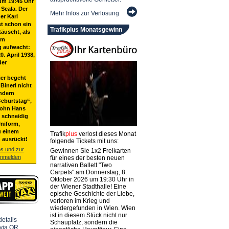
um 19:45 Uhr
 Scala. Der
Mehr Infos zur Verlosung
er Karl
st schon ein
Trafikplus Monatsgewinn
täuscht, als
em
g aufwacht:
20. April 1938,
der
ier begeht
Binerl nicht
ndern
eburtstag“,
Sohn Hans
t schneidig
niform,
u einem
Trafik
plus
verlost dieses Monat
 ausrückt!
folgende Tickets mit uns:
os und zur
Gewinnen Sie 1x2 Freikarten
anmelden
für eines der besten neuen
narrativen Ballett "Two
Carpets" am Donnerstag, 8.
Oktober 2026 um 19:30 Uhr in
der Wiener Stadthalle! Eine
epische Geschichte der Liebe,
verloren im Krieg und
wiedergefunden in Wien. Wien
ist in diesem Stück nicht nur
Schauplatz, sondern die