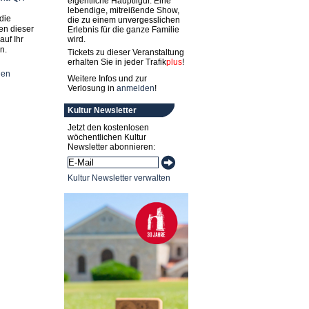
eigentliche Hauptfigur. Eine
lebendige, mitreißende Show,
die
die zu einem unvergesslichen
en dieser
Erlebnis für die ganze Familie
auf Ihr
wird.
n.
Tickets zu dieser Veranstaltung
erhalten Sie in jeder
Trafik
plus
!
nen
Weitere Infos und zur
Verlosung in
anmelden
!
Kultur Newsletter
Jetzt den kostenlosen
wöchentlichen Kultur
Newsletter abonnieren:
Kultur Newsletter verwalten