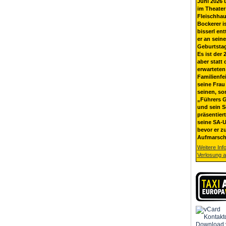
Juni 2026 
im Theater
Fleischhau
Bockerer i
bisserl ent
er an sein
Geburtsta
Es ist der 
aber statt 
erwarteten
Familienfe
seine Frau 
seinen, so
„Führers G
und sein 
präsentier
seine SA-U
bevor er z
Aufmarsch
Weitere Inf
Verlosung 