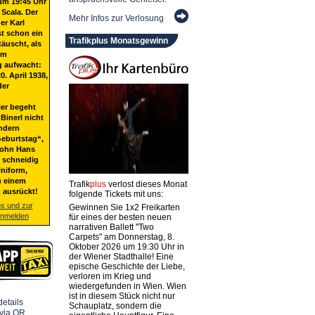
um 19:45 Uhr
 Scala. Der
Mehr Infos zur Verlosung
er Karl
st schon ein
Trafikplus Monatsgewinn
täuscht, als
em
g aufwacht:
20. April 1938,
der
ier begeht
Binerl nicht
ndern
eburtstag“,
Sohn Hans
t schneidig
niform,
u einem
Trafik
plus
verlost dieses Monat
 ausrückt!
folgende Tickets mit uns:
os und zur
Gewinnen Sie 1x2 Freikarten
anmelden
für eines der besten neuen
narrativen Ballett "Two
Carpets" am Donnerstag, 8.
Oktober 2026 um 19:30 Uhr in
der Wiener Stadthalle! Eine
epische Geschichte der Liebe,
verloren im Krieg und
wiedergefunden in Wien. Wien
ist in diesem Stück nicht nur
Schauplatz, sondern die