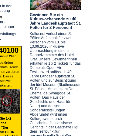
r in der
ebung
Gewinnen Sie ein
Kulturwochenende zu 40
chB
Jahre Landeshauptstadt St.
enplaner
Pölten für 2 Personen!
Kultur.net verlost einen St.
staltungs-
Pölten Aufenthalt für zwei
v
Personen vom 10. bis
13.09.2026 inklusive
 40100
Übernachtung in einem
Doppelzimmmer des Hotel
nn in Wien
Graf. Unsere GewinnerInnen
befördert
erhalten je 1 x 2 Tickets für das
zehntausende
Domplatz Open-Air -
nen zu deren
Festkonzert anlässlich 40
Jahre Landeshauptstadt St.
s. Dieses
Pölten und zur Besichtigung
sen wir
der fünf Museen (Stadtmuseum
eikarten:
St. Pölten, Museum am Dom,
Ehemalige Synagoge St.
Pölten, Das Haus der
Geschichte und Haus für
Natur) und dessen
Sonderausstellungen.
Abgerundet wird unser
Sie 1x2
Kulturgewinn durch
Gutscheine für klassische
 das
Gerichte in der Gaststätte Figl
 "Der
dem Treffpunkt für
am Di. 16.
anspruchsvolle Genießer.