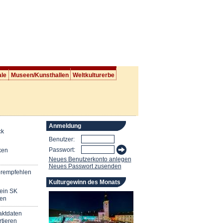
ale
Museen/Kunsthallen
Weltkulturerbe
Anmeldung
ck
Benutzer:
Passwort:
ken
Neues Benutzerkonto anlegen
Neues Passwort zusenden
erempfehlen
Kulturgewinn des Monats
mein SK
en
aktdaten
tieren