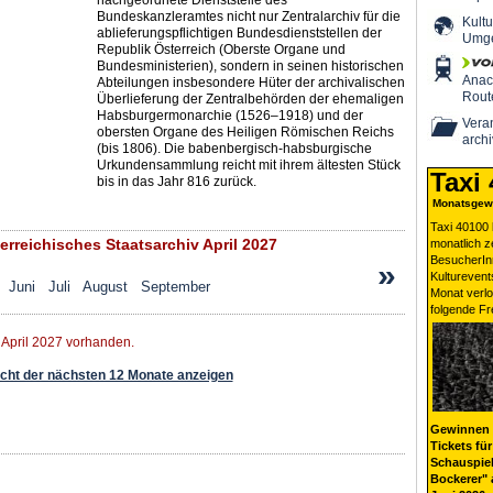
nachgeordnete Dienststelle des
Bundeskanzleramtes nicht nur Zentralarchiv für die
Kultu
ablieferungspflichtigen Bundesdienststellen der
Umg
Republik Österreich (Oberste Organe und
Bundesministerien), sondern in seinen historischen
Ana
Abteilungen insbesondere Hüter der archivalischen
Rout
Überlieferung der Zentralbehörden der ehemaligen
Habsburgermonarchie (1526–1918) und der
Veran
obersten Organe des Heiligen Römischen Reichs
archi
(bis 1806). Die babenbergisch-habsburgische
Urkundensammlung reicht mit ihrem ältesten Stück
Taxi
bis in das Jahr 816 zurück.
Monatsgewi
Taxi 40100 
rreichisches Staatsarchiv April 2027
monatlich 
BesucherIn
»
Kulturevent
Juni
Juli
August
September
Monat verlo
folgende Fr
 April 2027 vorhanden.
ht der nächsten 12 Monate anzeigen
Gewinnen 
Tickets für
Schauspiel
Bockerer" 