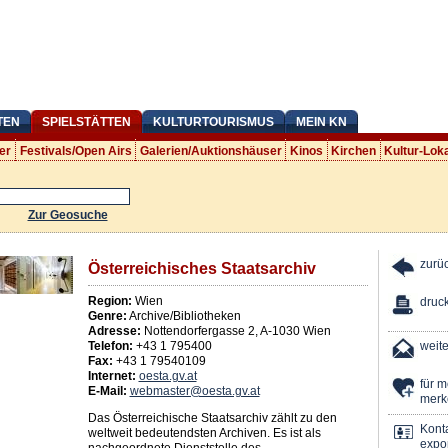
TEN
SPIELSTÄTTEN
KULTURTOURISMUS
MEIN KN
er
Festivals/Open Airs
Galerien/Auktionshäuser
Kinos
Kirchen
Kultur-Lok
Zur Geosuche
zurü
Österreichisches Staatsarchiv
Region:
Wien
druc
Genre:
Archive/Bibliotheken
Adresse:
Nottendorfergasse 2
,
A
-
1030
Wien
Telefon:
+43 1 795400
weit
Fax:
+43 1 79540109
Internet:
oesta.gv.at
für 
E-Mail:
webmaster@oesta.gv.at
merk
Das Österreichische Staatsarchiv zählt zu den
Kont
weltweit bedeutendsten Archiven. Es ist als
expor