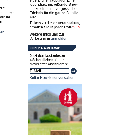
eigentliche Hauptfigur. Eine
lebendige, mitreißende Show,
die
die zu einem unvergesslichen
en dieser
Erlebnis für die ganze Familie
auf Ihr
wird.
n.
Tickets zu dieser Veranstaltung
erhalten Sie in jeder
Trafik
plus
!
nen
Weitere Infos und zur
Verlosung in
anmelden
!
Kultur Newsletter
Jetzt den kostenlosen
wöchentlichen Kultur
Newsletter abonnieren:
Kultur Newsletter verwalten