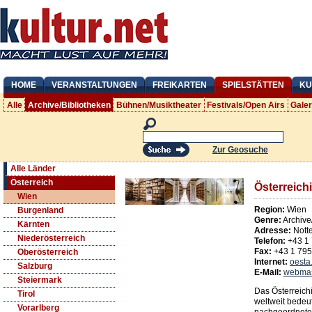
HOME
VERANSTALTUNGEN
FREIKARTEN
SPIELSTÄTTEN
KU
Alle
Archive/Bibliotheken
Bühnen/Musiktheater
Festivals/Open Airs
Gale
Zur Geosuche
Alle Länder
Österreich
Österreich
Wien
Region:
Wien
Burgenland
Genre:
Archive
Kärnten
Adresse:
Nott
Niederösterreich
Telefon:
+43 1
Fax:
+43 1 79
Oberösterreich
Internet:
oesta.
Salzburg
E-Mail:
webmas
Steiermark
Das Österreichi
Tirol
weltweit bedeut
Vorarlberg