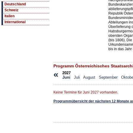
nachgeordnete 
Deutschland
Bundeskanzleram
ablieferungspfl
Schweiz
Republik Öster
Italien
Bundesminister
International
Abteilungen in
Überlieferung 
Habsburgermon
obersten Orga
(bis 1806). Di
Urkundensammlu
bis in das Jahr
Programm Österreichisches Staatsarch
«
2027
Juni
Juli
August
September
Oktobe
Keine Termine für Juni 2027 vorhanden.
Programmübersicht der nächsten 12 Monate a