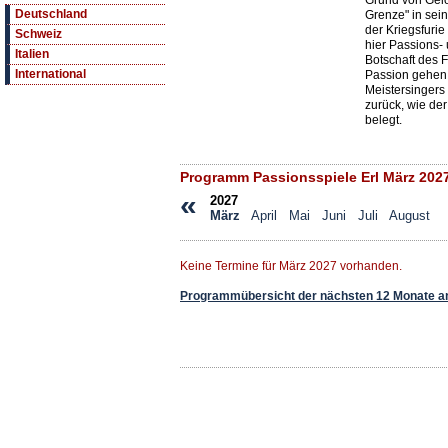
Grund von Gelöb
Deutschland
Grenze" in sei
der Kriegsfurie
Schweiz
hier Passions- 
Italien
Botschaft des F
International
Passion gehen 
Meistersingers
zurück, wie der
belegt.
Programm Passionsspiele Erl März 202
«
2027
März
April
Mai
Juni
Juli
August
Keine Termine für März 2027 vorhanden.
Programmübersicht der nächsten 12 Monate a