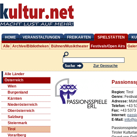
HOME
VERANSTALTUNGEN
FREIKARTEN
SPIELSTÄTTEN
KU
Alle
Archive/Bibliotheken
Bühnen/Musiktheater
Festivals/Open Airs
Gale
Zur Geosuche
Alle Länder
Österreich
Passionssp
Wien
Region:
Tirol
Burgenland
Genre:
Festiva
Kärnten
Adresse:
Mühl
Niederösterreich
Telefon:
+43 5
Fax:
+43 5373
Oberösterreich
Internet:
passi
Salzburg
E-Mail:
info@pa
Steiermark
Passionsspiele
Tirol
Tiroler Kulturl
Vorarlberg