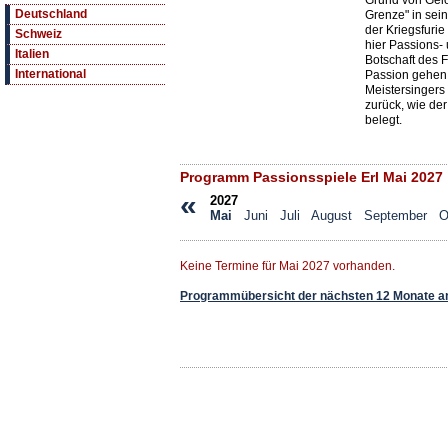
Grund von Gelöb
Deutschland
Grenze" in sei
der Kriegsfurie
Schweiz
hier Passions- 
Italien
Botschaft des F
International
Passion gehen 
Meistersingers
zurück, wie der
belegt.
Programm Passionsspiele Erl Mai 2027
«
2027
Mai
Juni
Juli
August
September
O
Keine Termine für Mai 2027 vorhanden.
Programmübersicht der nächsten 12 Monate a