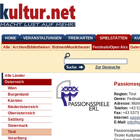
HOME
VERANSTALTUNGEN
FREIKARTEN
SPIELSTÄTTEN
KU
Alle
Archive/Bibliotheken
Bühnen/Musiktheater
Festivals/Open Airs
Gale
Zur Geosuche
Alle Länder
Österreich
Passionssp
Wien
Region:
Tirol
Burgenland
Genre:
Festiva
Kärnten
Adresse:
Mühl
Niederösterreich
Telefon:
+43 5
Fax:
+43 5373
Oberösterreich
Internet:
passi
Salzburg
E-Mail:
info@pa
Steiermark
Passionsspiele
Tirol
Tiroler Kulturl
Vorarlberg