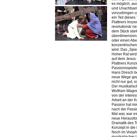
es möglich, auc
und Unachtsam
vorzudringen un
ein Teil dieses 
Plattners Insze
revolutionär ne
dem Stück stark
überdimension
oder einen Abe
konzentrischen
wird. Das „Spie
Hoher Rat wird 
auf dem Jesus 
Plattners Konz
Passionsspiel
Hans Dresch be
neue Wege gega
nicht nur gut, 
Der musikalisch
Wolfram Wagner
von der interes
Arbeit an der K
Passion hat mir
nach der Passi
Mal war, war e
neue Herausfor
Dramatik des T
Konzept in die
Noch im Vorjah
musikalischer L