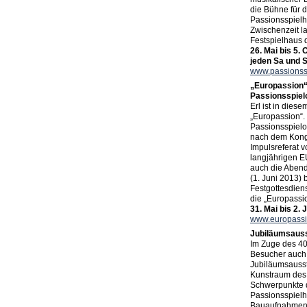
die Bühne für 
Passionsspielh
Zwischenzeit l
Festspielhaus d
26. Mai bis 5.
jeden Sa und 
www.passionssp
„Europassion“
Passionsspiel
Erl ist in dies
„Europassion“.
Passionsspielo
nach dem Kong
Impulsreferat 
langjährigen E
auch die Abendv
(1. Juni 2013)
Festgottesdiens
die „Europassi
31. Mai bis 2. 
www.europassi
Jubiläumsauss
Im Zuge des 4
Besucher auch 
Jubiläumsausst
Kunstraum des
Schwerpunkte d
Passionsspielhä
Bauaufnahmen e