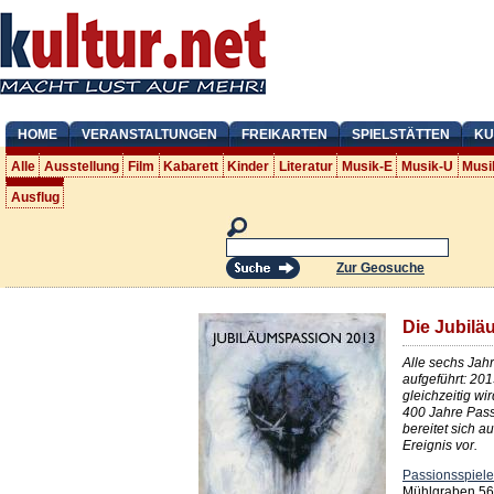
HOME
VERANSTALTUNGEN
FREIKARTEN
SPIELSTÄTTEN
KU
Alle
Ausstellung
Film
Kabarett
Kinder
Literatur
Musik-E
Musik-U
Musi
Ausflug
Zur Geosuche
Die Jubil
Alle sechs Jahr
aufgeführt: 201
gleichzeitig w
400 Jahre Pass
bereitet sich a
Ereignis vor.
Passionsspiele
Mühlgraben 56,