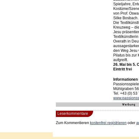
Spieljahre, Ent
Kostüme/Szene
von Prof. Oswa
Silke Bosbach.
Die Textilkünst
Kreuzweg – di
Jesu präsentier
Textilkünstleri
Overath in Deut
aussagestarken
den Weg Jesu v
Pilatus bis zu
aufgreift.
26. Mai bis 5.
Eintritt frei
Informationen
Passionsspiele
Mühlgraben 56,
Tel. +43 (0) 53
www.passionssp
Leserkommentare
Zum Kommentieren
kostenfrei registrieren
oder
a