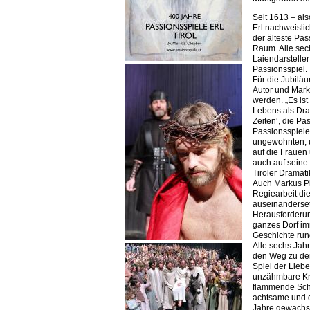
Seit 1613 – al
Erl nachweislic
der älteste Pa
Raum. Alle sec
Laiendarstelle
Passionsspiel.
Für die Jubiläu
Autor und Mark
werden. „Es is
Lebens als Dram
Zeiten‘, die Pas
Passionsspiele 
ungewohnten, u
auf die Frauen
auch auf seine
Tiroler Dramatik
Auch Markus Pla
Regiearbeit di
auseinandersetz
Herausforderung
ganzes Dorf im
Geschichte run
Alle sechs Jah
den Weg zu de
Spiel der Liebe
unzähmbare Kra
flammende Sch
achtsame und d
Jahre gewachs