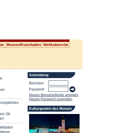
ale
Museen/Kunsthallen
Weltkulturerbe
Anmeldung
ck
Benutzer:
Passwort:
ken
Neues Benutzerkonto anlegen
Neues Passwort zusenden
erempfehlen
Kulturgewinn des Monats
mein SK
en
aktdaten
tieren