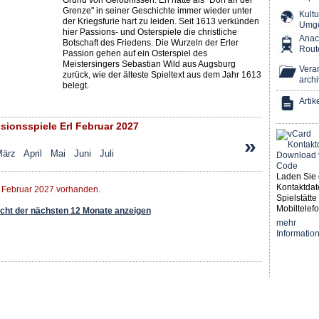
Grund von Gelöbnissen. Erl hatte als "Dorf an der
Grenze" in seiner Geschichte immer wieder unter
Kultu
der Kriegsfurie hart zu leiden. Seit 1613 verkünden
Umg
hier Passions- und Osterspiele die christliche
Ana
Botschaft des Friedens. Die Wurzeln der Erler
Rout
Passion gehen auf ein Osterspiel des
Meistersingers Sebastian Wild aus Augsburg
Veran
zurück, wie der älteste Spieltext aus dem Jahr 1613
archi
belegt.
Artik
ionsspiele Erl Februar 2027
»
ärz
April
Mai
Juni
Juli
Laden Sie 
Kontaktdat
r Februar 2027 vorhanden.
Spielstätte 
Mobiltelefo
ht der nächsten 12 Monate anzeigen
mehr
Informatio