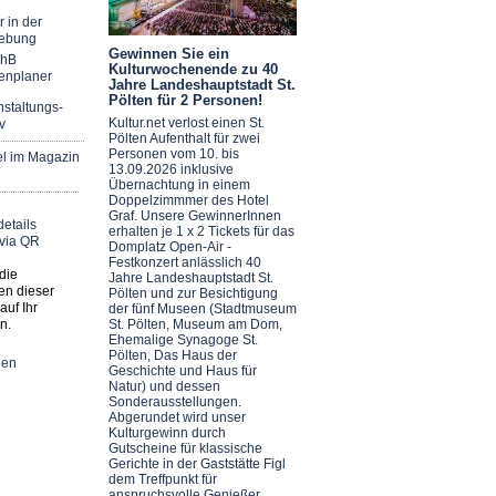
r in der
ebung
Gewinnen Sie ein
chB
Kulturwochenende zu 40
enplaner
Jahre Landeshauptstadt St.
Pölten für 2 Personen!
staltungs-
Kultur.net verlost einen St.
v
Pölten Aufenthalt für zwei
Personen vom 10. bis
el im Magazin
13.09.2026 inklusive
Übernachtung in einem
Doppelzimmmer des Hotel
Graf. Unsere GewinnerInnen
erhalten je 1 x 2 Tickets für das
Domplatz Open-Air -
Festkonzert anlässlich 40
die
Jahre Landeshauptstadt St.
en dieser
Pölten und zur Besichtigung
auf Ihr
der fünf Museen (Stadtmuseum
n.
St. Pölten, Museum am Dom,
Ehemalige Synagoge St.
Pölten, Das Haus der
nen
Geschichte und Haus für
Natur) und dessen
Sonderausstellungen.
Abgerundet wird unser
Kulturgewinn durch
Gutscheine für klassische
Gerichte in der Gaststätte Figl
dem Treffpunkt für
anspruchsvolle Genießer.