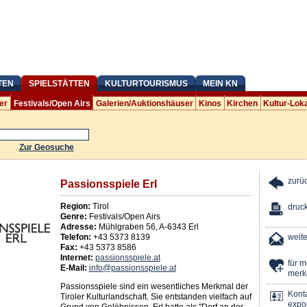
TEN
SPIELSTÄTTEN
KULTURTOURISMUS
MEIN KN
er
Festivals/Open Airs
Galerien/Auktionshäuser
Kinos
Kirchen
Kultur-Lok
Zur Geosuche
zurü
Passionsspiele Erl
Region:
Tirol
druc
Genre:
Festivals/Open Airs
Adresse:
Mühlgraben 56
,
A
-
6343
Erl
Telefon:
+43 5373 8139
weit
Fax:
+43 5373 8586
Internet:
passionsspiele.at
für 
E-Mail:
info@passionsspiele.at
merk
Passionsspiele sind ein wesentliches Merkmal der
Kont
Tiroler Kulturlandschaft. Sie entstanden vielfach auf
expor