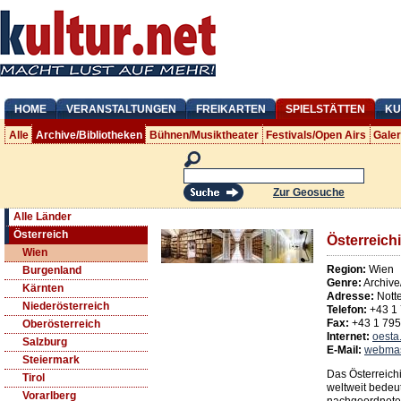
HOME
VERANSTALTUNGEN
FREIKARTEN
SPIELSTÄTTEN
KU
Alle
Archive/Bibliotheken
Bühnen/Musiktheater
Festivals/Open Airs
Gale
Zur Geosuche
Alle Länder
Österreich
Österreich
Wien
Region:
Wien
Burgenland
Genre:
Archive
Kärnten
Adresse:
Nott
Niederösterreich
Telefon:
+43 1
Fax:
+43 1 79
Oberösterreich
Internet:
oesta.
Salzburg
E-Mail:
webmas
Steiermark
Das Österreichi
Tirol
weltweit bedeut
Vorarlberg