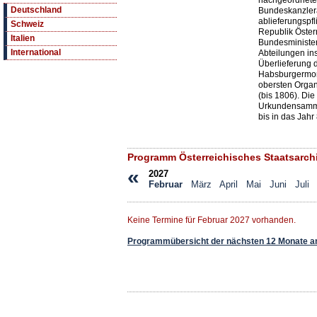
nachgeordnete 
Deutschland
Bundeskanzleram
ablieferungspfl
Schweiz
Republik Öster
Italien
Bundesminister
International
Abteilungen in
Überlieferung 
Habsburgermon
obersten Orga
(bis 1806). Di
Urkundensammlu
bis in das Jahr
Programm Österreichisches Staatsarch
«
2027
Februar
März
April
Mai
Juni
Juli
Keine Termine für Februar 2027 vorhanden.
Programmübersicht der nächsten 12 Monate a