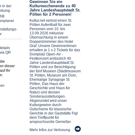
Gewinnen Sie ein
Kulturwochenende zu 40
r in der
Jahre Landeshauptstadt St.
ebung
Pölten für 2 Personen!
chB
Kultur.net verlost einen St.
enplaner
Pölten Aufenthalt für zwei
Personen vom 10. bis
staltungs-
13.09.2026 inklusive
v
Übernachtung in einem
Doppelzimmmer des Hotel
Graf. Unsere GewinnerInnen
erhalten je 1 x 2 Tickets für das
Domplatz Open-Air -
Festkonzert anlässlich 40
die
Jahre Landeshauptstadt St.
en dieser
Pölten und zur Besichtigung
auf Ihr
der fünf Museen (Stadtmuseum
n.
St. Pölten, Museum am Dom,
Ehemalige Synagoge St.
Pölten, Das Haus der
nen
Geschichte und Haus für
Natur) und dessen
Sonderausstellungen.
Abgerundet wird unser
Kulturgewinn durch
Gutscheine für klassische
Gerichte in der Gaststätte Figl
dem Treffpunkt für
anspruchsvolle Genießer.
Mehr Infos zur Verlosung