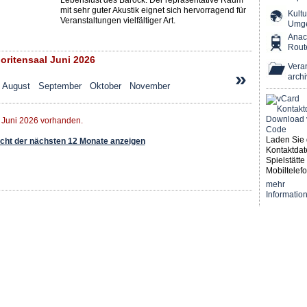
Lebenslust des Barock. Der repräsentative Raum
mit sehr guter Akustik eignet sich hervorragend für
Kultu
Veranstaltungen vielfältiger Art.
Umg
Ana
Rout
ritensaal Juni 2026
Veran
»
archi
August
September
Oktober
November
r Juni 2026 vorhanden.
Laden Sie 
ht der nächsten 12 Monate anzeigen
Kontaktdat
Spielstätte 
Mobiltelefo
mehr
Informatio