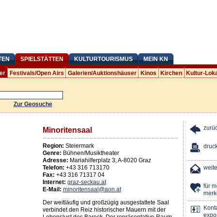
TEN
SPIELSTÄTTEN
KULTURTOURISMUS
MEIN KN
er
Festivals/Open Airs
Galerien/Auktionshäuser
Kinos
Kirchen
Kultur-Lok
Zur Geosuche
zurü
Minoritensaal
Region:
Steiermark
druc
Genre:
Bühnen/Musiktheater
Adresse:
Mariahilferplatz 3
,
A
-
8020
Graz
Telefon:
+43 316 713170
weit
Fax:
+43 316 71317 04
Internet:
graz-seckau.at
für 
E-Mail:
minoritensaal@aon.at
merk
Der weitläufig und großzügig ausgestattete Saal
Kont
verbindet den Reiz historischer Mauern mit der
expor