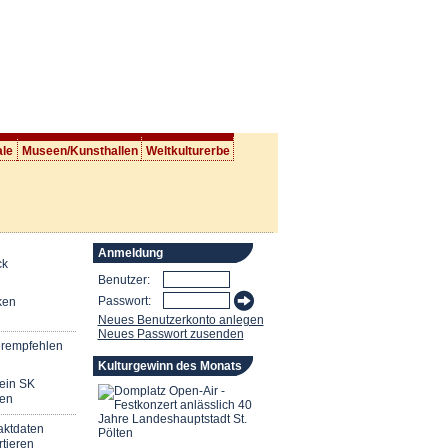
ale
Museen/Kunsthallen
Weltkulturerbe
Anmeldung
ck
Benutzer:
Passwort:
ken
Neues Benutzerkonto anlegen
Neues Passwort zusenden
erempfehlen
Kulturgewinn des Monats
mein SK
en
aktdaten
tieren