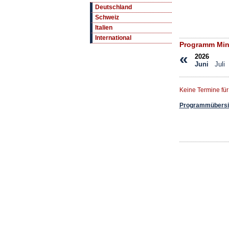
Deutschland
Schweiz
Italien
International
Programm Mino
«
2026
Juni
Juli
Keine Termine fü
Programmübersic