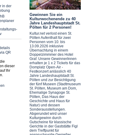
r in der
ebung
Gewinnen Sie ein
chB
Kulturwochenende zu 40
enplaner
Jahre Landeshauptstadt St.
Pölten für 2 Personen!
staltungs-
Kultur.net verlost einen St.
v
Pölten Aufenthalt für zwei
Personen vom 10. bis
13.09.2026 inklusive
Übernachtung in einem
Doppelzimmmer des Hotel
Graf. Unsere GewinnerInnen
die
erhalten je 1 x 2 Tickets für das
en dieser
Domplatz Open-Air -
auf Ihr
Festkonzert anlässlich 40
n.
Jahre Landeshauptstadt St.
Pölten und zur Besichtigung
der fünf Museen (Stadtmuseum
nen
St. Pölten, Museum am Dom,
Ehemalige Synagoge St.
Pölten, Das Haus der
Geschichte und Haus für
Natur) und dessen
Sonderausstellungen.
Abgerundet wird unser
Kulturgewinn durch
Gutscheine für klassische
Gerichte in der Gaststätte Figl
dem Treffpunkt für
anspruchsvolle Genießer.