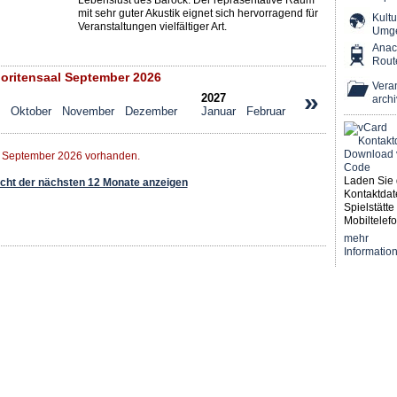
Lebenslust des Barock. Der repräsentative Raum
mit sehr guter Akustik eignet sich hervorragend für
Kultu
Veranstaltungen vielfältiger Art.
Umg
Ana
Rout
oritensaal September 2026
Veran
»
2027
archi
Oktober
November
Dezember
Januar
Februar
r September 2026 vorhanden.
Laden Sie 
ht der nächsten 12 Monate anzeigen
Kontaktdat
Spielstätte 
Mobiltelefo
mehr
Informatio