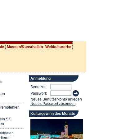
ale
Museen/Kunsthallen
Weltkulturerbe
Anmeldung
ck
Benutzer:
Passwort:
ken
Neues Benutzerkonto anlegen
Neues Passwort zusenden
erempfehlen
Kulturgewinn des Monats
mein SK
en
aktdaten
tieren