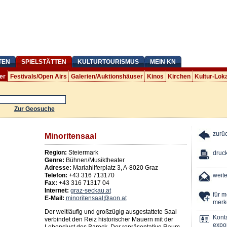
TEN
SPIELSTÄTTEN
KULTURTOURISMUS
MEIN KN
er
Festivals/Open Airs
Galerien/Auktionshäuser
Kinos
Kirchen
Kultur-Lok
Zur Geosuche
zurü
Minoritensaal
Region:
Steiermark
druc
Genre:
Bühnen/Musiktheater
Adresse:
Mariahilferplatz 3
,
A
-
8020
Graz
Telefon:
+43 316 713170
weit
Fax:
+43 316 71317 04
Internet:
graz-seckau.at
für 
E-Mail:
minoritensaal@aon.at
merk
Der weitläufig und großzügig ausgestattete Saal
Kont
verbindet den Reiz historischer Mauern mit der
expor