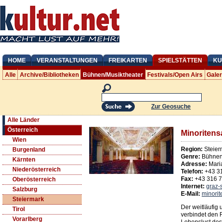
HOME
VERANSTALTUNGEN
FREIKARTEN
SPIELSTÄTTEN
KU
Alle
Archive/Bibliotheken
Bühnen/Musiktheater
Festivals/Open Airs
Gale
Zur Geosuche
Alle Länder
Österreich
Minoritens
Wien
Region:
Steier
Burgenland
Genre:
Bühnen/
Kärnten
Adresse:
Maria
Niederösterreich
Telefon:
+43 3
Fax:
+43 316 
Oberösterreich
Internet:
graz-
Salzburg
E-Mail:
minori
Steiermark
Der weitläufig
Tirol
verbindet den R
Vorarlberg