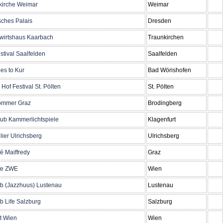
kirche Weimar
Weimar
ches Palais
Dresden
wirtshaus Kaarbach
Traunkirchen
stival Saalfelden
Saalfelden
es to Kur
Bad Wörishofen
 Hof Festival St. Pölten
St. Pölten
ommer Graz
Brodingberg
ub Kammerlichtspiele
Klagenfurt
lier Ulrichsberg
Ulrichsberg
é Maiffredy
Graz
fe ZWE
Wien
b (Jazzhuus) Lustenau
Lustenau
b Life Salzburg
Salzburg
t Wien
Wien