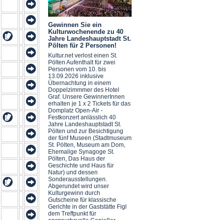
Gewinnen Sie ein
Kulturwochenende zu 40
Jahre Landeshauptstadt St.
Pölten für 2 Personen!
Kultur.net verlost einen St.
Pölten Aufenthalt für zwei
Personen vom 10. bis
13.09.2026 inklusive
Übernachtung in einem
Doppelzimmmer des Hotel
Graf. Unsere GewinnerInnen
erhalten je 1 x 2 Tickets für das
Domplatz Open-Air -
Festkonzert anlässlich 40
Jahre Landeshauptstadt St.
Pölten und zur Besichtigung
der fünf Museen (Stadtmuseum
St. Pölten, Museum am Dom,
Ehemalige Synagoge St.
Pölten, Das Haus der
Geschichte und Haus für
Natur) und dessen
Sonderausstellungen.
Abgerundet wird unser
Kulturgewinn durch
Gutscheine für klassische
Gerichte in der Gaststätte Figl
dem Treffpunkt für