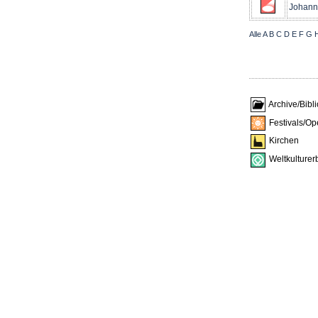
Johanne
Alle
A
B
C
D
E
F
G
Archive/Bibl
Festivals/Op
Kirchen
Weltkulturer