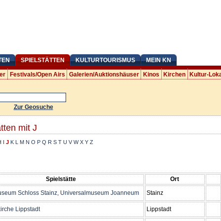
TEN
SPIELSTÄTTEN
KULTURTOURISMUS
MEIN KN
er
Festivals/Open Airs
Galerien/Auktionshäuser
Kinos
Kirchen
Kultur-Lok
Zur Geosuche
tten mit J
H
I
J
K
L
M
N
O
P
Q
R
S
T
U
V
W
X
Y
Z
Spielstätte
Ort
seum Schloss Stainz, Universalmuseum Joanneum
Stainz
irche Lippstadt
Lippstadt