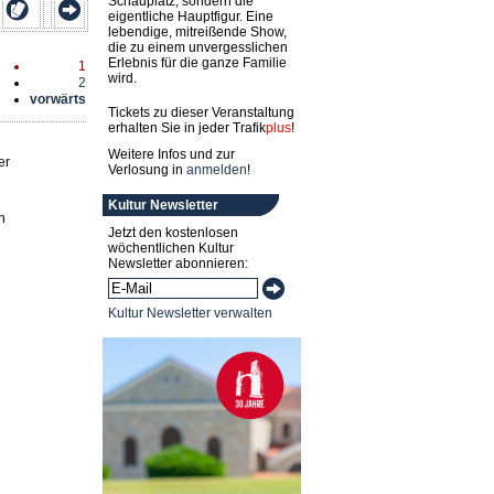
Schauplatz, sondern die
eigentliche Hauptfigur. Eine
lebendige, mitreißende Show,
die zu einem unvergesslichen
Erlebnis für die ganze Familie
1
wird.
2
vorwärts
Tickets zu dieser Veranstaltung
erhalten Sie in jeder
Trafik
plus
!
Weitere Infos und zur
er
Verlosung in
anmelden
!
Kultur Newsletter
n
Jetzt den kostenlosen
wöchentlichen Kultur
Newsletter abonnieren:
Kultur Newsletter verwalten