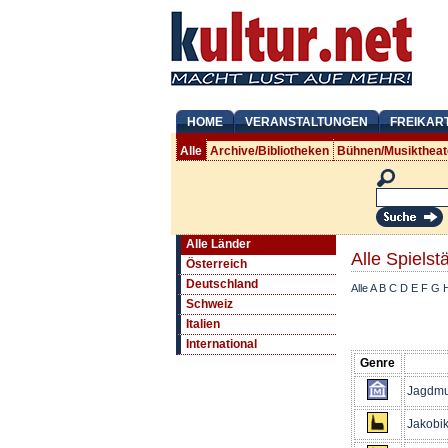
HOME
VERANSTALTUNGEN
FREIKAR
Alle
Archive/Bibliotheken
Bühnen/Musiktheat
Alle Länder
Alle Spielstä
Österreich
Deutschland
Alle
A
B
C
D
E
F
G
Schweiz
Italien
International
Genre
Jagdmu
Jakobik