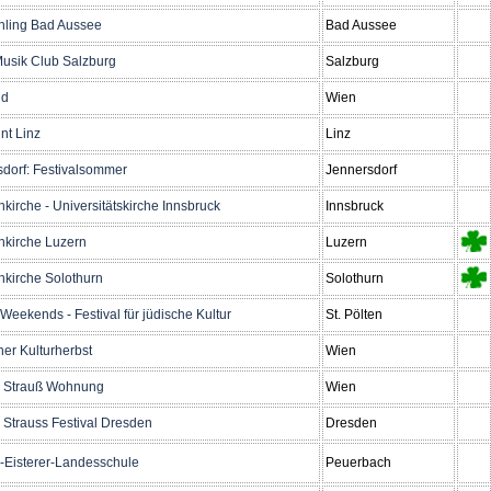
hling Bad Aussee
Bad Aussee
Musik Club Salzburg
Salzburg
nd
Wien
nt Linz
Linz
dorf: Festivalsommer
Jennersdorf
nkirche - Universitätskirche Innsbruck
Innsbruck
nkirche Luzern
Luzern
nkirche Solothurn
Solothurn
Weekends - Festival für jüdische Kultur
St. Pölten
her Kulturherbst
Wien
 Strauß Wohnung
Wien
Strauss Festival Dresden
Dresden
-Eisterer-Landesschule
Peuerbach