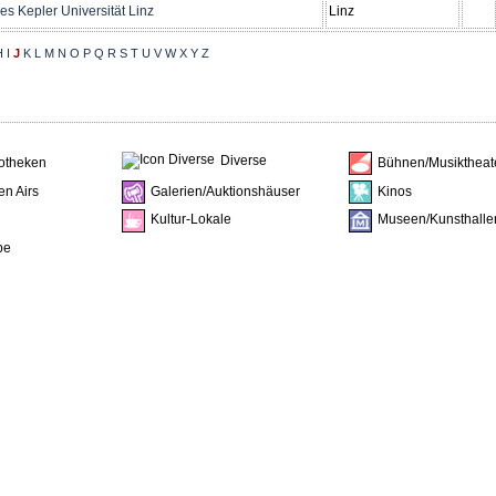
s Kepler Universität Linz
Linz
H
I
J
K
L
M
N
O
P
Q
R
S
T
U
V
W
X
Y
Z
Diverse
iotheken
Bühnen/Musiktheat
en Airs
Galerien/Auktionshäuser
Kinos
Kultur-Lokale
Museen/Kunsthalle
be