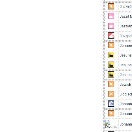
Jazzfrü
Jazzit 
Jazzla
Jazzpoi
Jenners
Jesuite
Jesuite
Jesuite
Jewish 
Jiddisc
Johann
Johann 
Johann