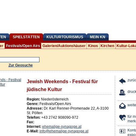
TEN
SPIELSTÄTTEN
KULTURTOURISMUS
MEIN KN
er
Festivals/Open Airs
Galerien/Auktionshäuser
Kinos
Kirchen
Kultur-Lok
Zur Geosuche
zurü
Jewish Weekends - Festival für
jüdische Kultur
druc
Region:
Niederösterreich
Genre:
Festivals/Open Airs
weit
Adresse:
Dr. Karl Renner-Promenade 22
,
A
-
3100
St. Pölten
für 
Telefon:
+43 2742 908090-972
merk
Fax:
Internet:
ehemalige-synagoge.at
Kont
E-Mail:
info@ehemalige-synagoge.at
expor