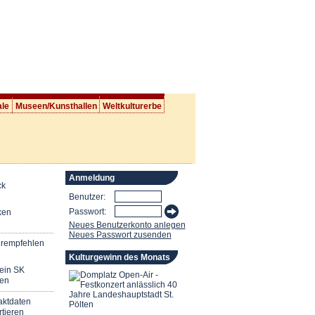
ale
Museen/Kunsthallen
Weltkulturerbe
Anmeldung
ck
Benutzer:
Passwort:
ken
Neues Benutzerkonto anlegen
Neues Passwort zusenden
erempfehlen
Kulturgewinn des Monats
mein SK
en
aktdaten
tieren