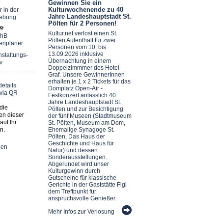
Gewinnen Sie ein
Kulturwochenende zu 40
r in der
Jahre Landeshauptstadt St.
ebung
Pölten für 2 Personen!
Kultur.net verlost einen St.
chB
Pölten Aufenthalt für zwei
enplaner
Personen vom 10. bis
13.09.2026 inklusive
staltungs-
Übernachtung in einem
v
Doppelzimmmer des Hotel
Graf. Unsere GewinnerInnen
erhalten je 1 x 2 Tickets für das
Domplatz Open-Air -
Festkonzert anlässlich 40
Jahre Landeshauptstadt St.
die
Pölten und zur Besichtigung
en dieser
der fünf Museen (Stadtmuseum
auf Ihr
St. Pölten, Museum am Dom,
n.
Ehemalige Synagoge St.
Pölten, Das Haus der
Geschichte und Haus für
nen
Natur) und dessen
Sonderausstellungen.
Abgerundet wird unser
Kulturgewinn durch
Gutscheine für klassische
Gerichte in der Gaststätte Figl
dem Treffpunkt für
anspruchsvolle Genießer.
Mehr Infos zur Verlosung