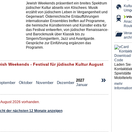
Jewish Weekends präsentiert ein breites Spektrum
Kultu
jüdischer Kultur abseits von Klischees. Musik
Umg
erzählt von jüdischem Leben in Vergangenheit und
Gegenwart. Österreichische Erstaufführungen
internationaler Ensembles treffen auf Programme,
Ana
die heimische Künstlerinnen und Künstler extra für
Rout
das Festival entwerfen, von jüdischer Renaissance-
Veran
und Barockmusik über Klassik bis zu
archi
Singern/Songwritern, Jazz und Avantgarde.
Gespräche zur Einführung ergänzen das
Programm.
sh Weekends - Festival für jüdische Kultur August
Laden Sie 
Kontaktdat
Spielstätte 
»
Mobiltelefo
2027
eptember
Oktober
November
Dezember
mehr
Januar
Informatio
r August 2026 vorhanden.
ht der nächsten 12 Monate anzeigen