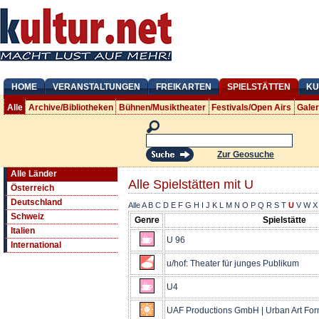
HOME
VERANSTALTUNGEN
FREIKARTEN
SPIELSTÄTTEN
KU
Alle
Archive/Bibliotheken
Bühnen/Musiktheater
Festivals/Open Airs
Gale
Zur Geosuche
Alle Länder
Alle Spielstätten mit U
Österreich
Deutschland
Alle
A
B
C
D
E
F
G
H
I
J
K
L
M
N
O
P
Q
R
S
T
U
V
W
X
Schweiz
Genre
Spielstätte
Italien
U 96
International
u/hof: Theater für junges Publikum
U4
UAF Productions GmbH | Urban Art Fo