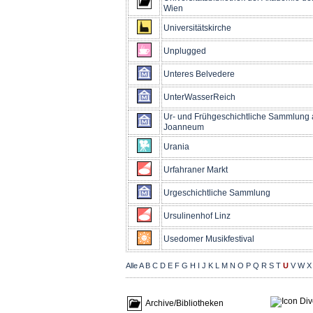
Wien
Universitätskirche
Unplugged
Unteres Belvedere
UnterWasserReich
Ur- und Frühgeschichtliche Sammlun
Joanneum
Urania
Urfahraner Markt
Urgeschichtliche Sammlung
Ursulinenhof Linz
Usedomer Musikfestival
Alle
A
B
C
D
E
F
G
H
I
J
K
L
M
N
O
P
Q
R
S
T
U
V
W
X
Archive/Bibliotheken