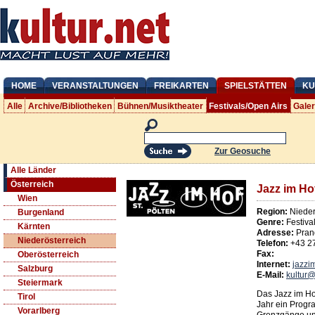
HOME
VERANSTALTUNGEN
FREIKARTEN
SPIELSTÄTTEN
KU
Alle
Archive/Bibliotheken
Bühnen/Musiktheater
Festivals/Open Airs
Gale
Zur Geosuche
Alle Länder
Österreich
Jazz im Hof
Wien
Region:
Nieder
Burgenland
Genre:
Festiva
Kärnten
Adresse:
Pran
Niederösterreich
Telefon:
+43 2
Fax:
Oberösterreich
Internet:
jazzi
Salzburg
E-Mail:
kultur@
Steiermark
Das Jazz im Hof
Tirol
Jahr ein Progr
Vorarlberg