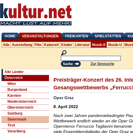
HOME
VERANSTALTUNGEN
FREIKARTEN
SPIELSTÄTTEN
KU
Alle
Ausstellung
Film
Kabarett
Kinder
Literatur
Musik-E
Musik-U
Musi
Zur Geosuche
Alle Länder
Österreich
Preisträger-Konzert des 26. Int
Wien
Gesangswettbewerbs „Ferruccio
Burgenland
Kärnten
Oper Graz
Niederösterreich
8. April 2022
Oberösterreich
Salzburg
Nach zwei Jahren pandemiebedingter Pause
Steiermark
Wettbewerb endlich wieder an die Oper G
Tirol
Operntenor Ferruccio Tagliavini benannte
viele Ensemblemitglieder der Oper Graz wi
Vorarlberg