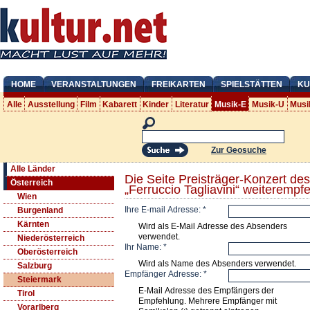
HOME
VERANSTALTUNGEN
FREIKARTEN
SPIELSTÄTTEN
KU
Alle
Ausstellung
Film
Kabarett
Kinder
Literatur
Musik-E
Musik-U
Musi
Zur Geosuche
Alle Länder
Die Seite Preisträger-Konzert de
Österreich
„Ferruccio Tagliavini“ weiterempf
Wien
Ihre E-mail Adresse:
*
Burgenland
Kärnten
Wird als E-Mail Adresse des Absenders
verwendet.
Niederösterreich
Ihr Name:
*
Oberösterreich
Wird als Name des Absenders verwendet.
Salzburg
Empfänger Adresse:
*
Steiermark
E-Mail Adresse des Empfängers der
Tirol
Empfehlung. Mehrere Empfänger mit
Vorarlberg