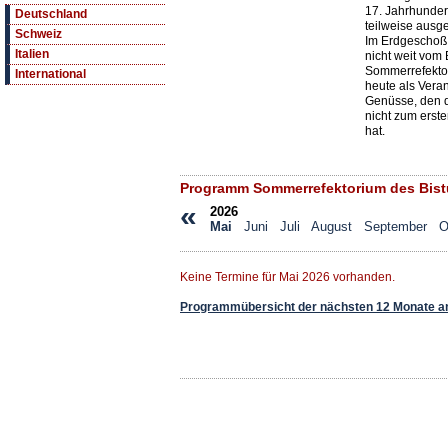
17. Jahrhunder
Deutschland
teilweise ausge
Schweiz
Im Erdgeschoß
Italien
nicht weit vom 
Sommerrefektor
International
heute als Vera
Genüsse, den d
nicht zum erste
hat.
Programm Sommerrefektorium des Bis
«
2026
Mai
Juni
Juli
August
September
O
Keine Termine für Mai 2026 vorhanden.
Programmübersicht der nächsten 12 Monate a