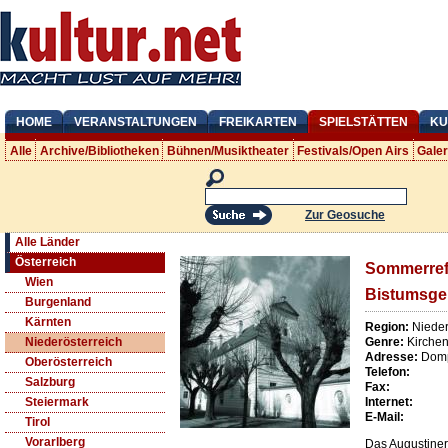
HOME
VERANSTALTUNGEN
FREIKARTEN
SPIELSTÄTTEN
KU
Alle
Archive/Bibliotheken
Bühnen/Musiktheater
Festivals/Open Airs
Gale
Zur Geosuche
Alle Länder
Österreich
Sommerref
Wien
Bistumsg
Burgenland
Kärnten
Region:
Nieder
Genre:
Kirche
Niederösterreich
Adresse:
Domp
Oberösterreich
Telefon:
Salzburg
Fax:
Internet:
Steiermark
E-Mail:
Tirol
Vorarlberg
Das Augustiner-