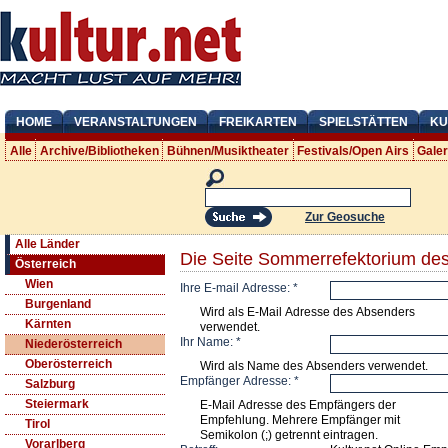
HOME
VERANSTALTUNGEN
FREIKARTEN
SPIELSTÄTTEN
KU
Alle
Archive/Bibliotheken
Bühnen/Musiktheater
Festivals/Open Airs
Gale
Zur Geosuche
Alle Länder
Die Seite Sommerrefektorium de
Österreich
Wien
Ihre E-mail Adresse:
*
Burgenland
Wird als E-Mail Adresse des Absenders
Kärnten
verwendet.
Ihr Name:
*
Niederösterreich
Oberösterreich
Wird als Name des Absenders verwendet.
Empfänger Adresse:
*
Salzburg
Steiermark
E-Mail Adresse des Empfängers der
Empfehlung. Mehrere Empfänger mit
Tirol
Semikolon (;) getrennt eintragen.
Vorarlberg