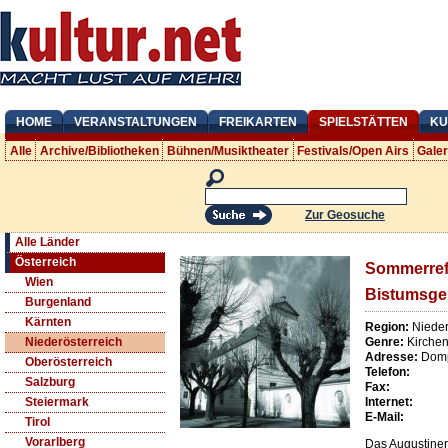
HOME
VERANSTALTUNGEN
FREIKARTEN
SPIELSTÄTTEN
KU
Alle
Archive/Bibliotheken
Bühnen/Musiktheater
Festivals/Open Airs
Gale
Zur Geosuche
Alle Länder
Österreich
Sommerref
Wien
Bistumsg
Burgenland
Kärnten
Region:
Nieder
Genre:
Kirche
Niederösterreich
Adresse:
Domp
Oberösterreich
Telefon:
Salzburg
Fax:
Internet:
Steiermark
E-Mail:
Tirol
Vorarlberg
Das Augustiner-