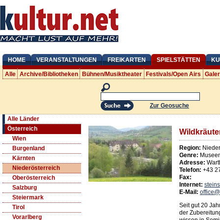
HOME
VERANSTALTUNGEN
FREIKARTEN
SPIELSTÄTTEN
KU
Alle
Archive/Bibliotheken
Bühnen/Musiktheater
Festivals/Open Airs
Gale
Zur Geosuche
Alle Länder
Österreich
Wildkräute
Wien
Region:
Nieder
Burgenland
Genre:
Museen
Kärnten
Adresse:
Wart
Niederösterreich
Telefon:
+43 2
Fax:
Oberösterreich
Internet:
steins
Salzburg
E-Mail:
office@
Steiermark
Seit gut 20 Jah
Tirol
der Zubereitung
Vorarlberg