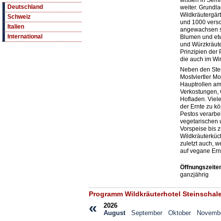
wissen in Sem
Deutschland
weiter. Grundla
Wildkräutergärt
Schweiz
und 1000 vers
Italien
angewachsen si
International
Blumen und etw
und Würzkräut
Prinzipien der 
die auch im Win
Neben den Stei
Mostviertler Mo
Hauptrollen am 
Verkostungen, 
Hofladen. Viel
der Ernte zu k
Pestos verarbei
vegetarischen 
Vorspeise bis z
Wildkräuterküch
zuletzt auch, w
auf vegane Ern
Öffnungszeite
ganzjährig
Programm Wildkräuterhotel Steinschal
«
2026
August
September
Oktober
Novemb