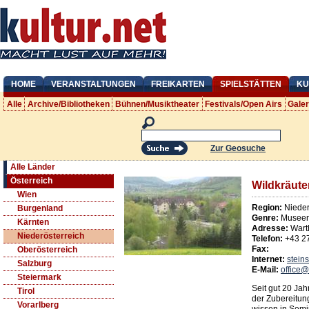
HOME
VERANSTALTUNGEN
FREIKARTEN
SPIELSTÄTTEN
KU
Alle
Archive/Bibliotheken
Bühnen/Musiktheater
Festivals/Open Airs
Gale
Zur Geosuche
Alle Länder
Österreich
Wildkräute
Wien
Region:
Nieder
Burgenland
Genre:
Museen
Kärnten
Adresse:
Wart
Niederösterreich
Telefon:
+43 2
Fax:
Oberösterreich
Internet:
steins
Salzburg
E-Mail:
office@
Steiermark
Seit gut 20 Jah
Tirol
der Zubereitung
Vorarlberg