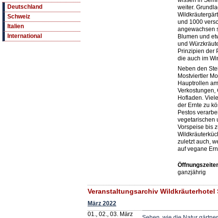
wissen in Sem
Deutschland
weiter. Grundla
Wildkräutergärt
Schweiz
und 1000 vers
Italien
angewachsen si
International
Blumen und etw
und Würzkräut
Prinzipien der 
die auch im Win
Neben den Stei
Mostviertler Mo
Hauptrollen am 
Verkostungen, 
Hofladen. Viel
der Ernte zu k
Pestos verarbei
vegetarischen 
Vorspeise bis z
Wildkräuterküch
zuletzt auch, w
auf vegane Ern
Öffnungszeite
ganzjährig
Veranstaltungsarchiv Wildkräuterhotel
März 2022
01., 02., 03. März
Sehen, wie die Natur gärtner