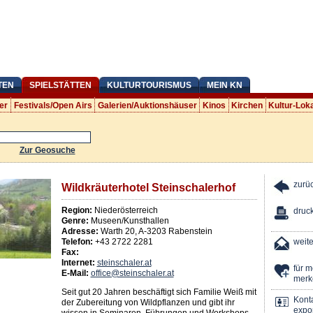
TEN
SPIELSTÄTTEN
KULTURTOURISMUS
MEIN KN
er
Festivals/Open Airs
Galerien/Auktionshäuser
Kinos
Kirchen
Kultur-Lok
Zur Geosuche
zurü
Wildkräuterhotel Steinschalerhof
Region:
Niederösterreich
druc
Genre:
Museen/Kunsthallen
Adresse:
Warth 20
,
A
-
3203
Rabenstein
Telefon:
+43 2722 2281
weit
Fax:
Internet:
steinschaler.at
für 
E-Mail:
office@steinschaler.at
merk
Seit gut 20 Jahren beschäftigt sich Familie Weiß mit
Kont
der Zubereitung von Wildpflanzen und gibt ihr
expor