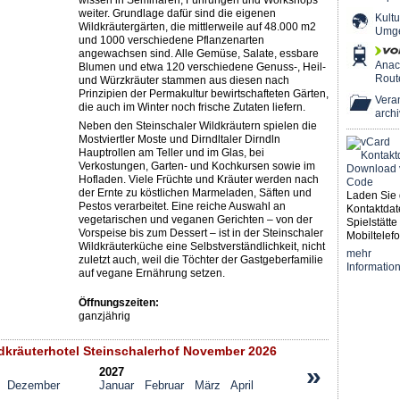
wissen in Seminaren, Führungen und Workshops
weiter. Grundlage dafür sind die eigenen
Kultu
Wildkräutergärten, die mittlerweile auf 48.000 m2
Umg
und 1000 verschiedene Pflanzenarten
angewachsen sind. Alle Gemüse, Salate, essbare
Ana
Blumen und etwa 120 verschiedene Genuss-, Heil-
Rout
und Würzkräuter stammen aus diesen nach
Prinzipien der Permakultur bewirtschafteten Gärten,
Veran
die auch im Winter noch frische Zutaten liefern.
archi
Neben den Steinschaler Wildkräutern spielen die
Mostviertler Moste und Dirndltaler Dirndln
Hauptrollen am Teller und im Glas, bei
Verkostungen, Garten- und Kochkursen sowie im
Hofladen. Viele Früchte und Kräuter werden nach
der Ernte zu köstlichen Marmeladen, Säften und
Laden Sie 
Pestos verarbeitet. Eine reiche Auswahl an
Kontaktdat
vegetarischen und veganen Gerichten – von der
Spielstätte 
Vorspeise bis zum Dessert – ist in der Steinschaler
Mobiltelefo
Wildkräuterküche eine Selbstverständlichkeit, nicht
mehr
zuletzt auch, weil die Töchter der Gastgeberfamilie
Informatio
auf vegane Ernährung setzen.
Öffnungszeiten:
ganzjährig
kräuterhotel Steinschalerhof November 2026
»
2027
Dezember
Januar
Februar
März
April