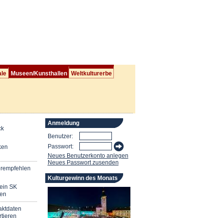
ale
Museen/Kunsthallen
Weltkulturerbe
Anmeldung
ck
Benutzer:
Passwort:
ken
Neues Benutzerkonto anlegen
Neues Passwort zusenden
erempfehlen
Kulturgewinn des Monats
mein SK
en
aktdaten
tieren