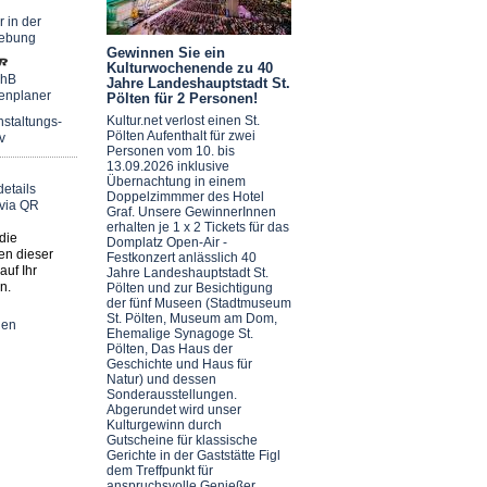
r in der
ebung
Gewinnen Sie ein
Kulturwochenende zu 40
chB
Jahre Landeshauptstadt St.
enplaner
Pölten für 2 Personen!
Kultur.net verlost einen St.
staltungs-
Pölten Aufenthalt für zwei
v
Personen vom 10. bis
13.09.2026 inklusive
Übernachtung in einem
Doppelzimmmer des Hotel
Graf. Unsere GewinnerInnen
erhalten je 1 x 2 Tickets für das
die
Domplatz Open-Air -
en dieser
Festkonzert anlässlich 40
auf Ihr
Jahre Landeshauptstadt St.
n.
Pölten und zur Besichtigung
der fünf Museen (Stadtmuseum
St. Pölten, Museum am Dom,
nen
Ehemalige Synagoge St.
Pölten, Das Haus der
Geschichte und Haus für
Natur) und dessen
Sonderausstellungen.
Abgerundet wird unser
Kulturgewinn durch
Gutscheine für klassische
Gerichte in der Gaststätte Figl
dem Treffpunkt für
anspruchsvolle Genießer.