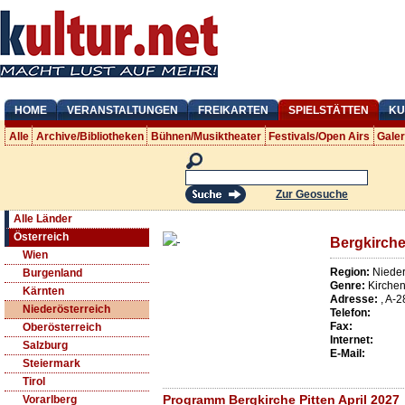
HOME
VERANSTALTUNGEN
FREIKARTEN
SPIELSTÄTTEN
KU
Alle
Archive/Bibliotheken
Bühnen/Musiktheater
Festivals/Open Airs
Gale
Zur Geosuche
Alle Länder
Österreich
Bergkirche
Wien
Region:
Nieder
Burgenland
Genre:
Kirche
Kärnten
Adresse:
,
A
-
2
Niederösterreich
Telefon:
Fax:
Oberösterreich
Internet:
Salzburg
E-Mail:
Steiermark
Tirol
Programm Bergkirche Pitten April 2027
Vorarlberg