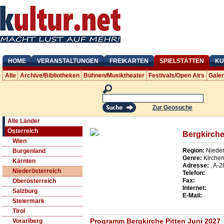
HOME
VERANSTALTUNGEN
FREIKARTEN
SPIELSTÄTTEN
KU
Alle
Archive/Bibliotheken
Bühnen/Musiktheater
Festivals/Open Airs
Gale
Zur Geosuche
Alle Länder
Österreich
Bergkirche
Wien
Region:
Nieder
Burgenland
Genre:
Kirche
Kärnten
Adresse:
,
A
-
2
Niederösterreich
Telefon:
Fax:
Oberösterreich
Internet:
Salzburg
E-Mail:
Steiermark
Tirol
Programm Bergkirche Pitten Juni 2027
Vorarlberg