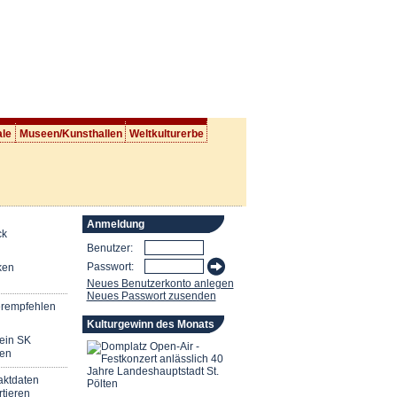
ale
Museen/Kunsthallen
Weltkulturerbe
Anmeldung
ck
Benutzer:
Passwort:
ken
Neues Benutzerkonto anlegen
Neues Passwort zusenden
erempfehlen
Kulturgewinn des Monats
mein SK
en
aktdaten
tieren