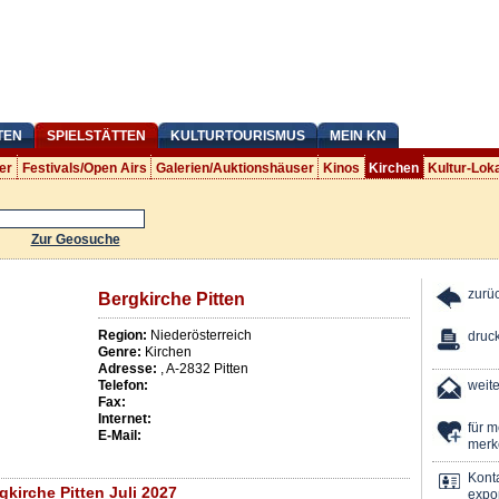
TEN
SPIELSTÄTTEN
KULTURTOURISMUS
MEIN KN
er
Festivals/Open Airs
Galerien/Auktionshäuser
Kinos
Kirchen
Kultur-Lok
Zur Geosuche
zurü
Bergkirche Pitten
Region:
Niederösterreich
druc
Genre:
Kirchen
Adresse:
,
A
-
2832
Pitten
Telefon:
weit
Fax:
Internet:
für 
E-Mail:
merk
Kont
kirche Pitten Juli 2027
expor