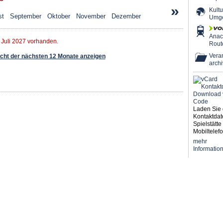
»
Kultu
st
September
Oktober
November
Dezember
Umg
Ana
 Juli 2027 vorhanden.
Rout
Veran
ht der nächsten 12 Monate anzeigen
archi
Laden Sie 
Kontaktdat
Spielstätte 
Mobiltelefo
mehr
Informatio