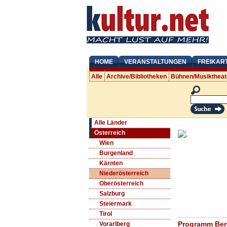
HOME
VERANSTALTUNGEN
FREIKAR
Alle
Archive/Bibliotheken
Bühnen/Musiktheat
Alle Länder
Österreich
Wien
Burgenland
Kärnten
Niederösterreich
Oberösterreich
Salzburg
Steiermark
Tirol
Programm Berg
Vorarlberg