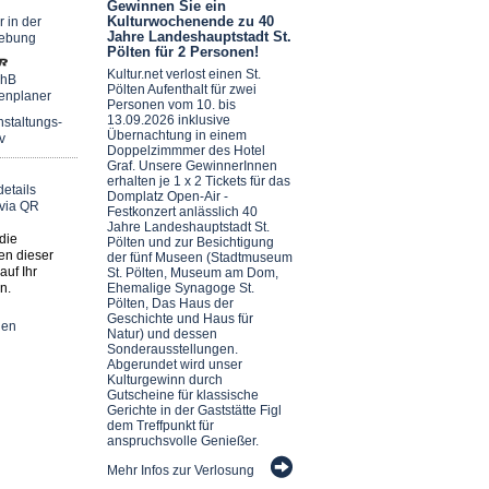
Gewinnen Sie ein
Kulturwochenende zu 40
r in der
Jahre Landeshauptstadt St.
ebung
Pölten für 2 Personen!
Kultur.net verlost einen St.
chB
Pölten Aufenthalt für zwei
enplaner
Personen vom 10. bis
13.09.2026 inklusive
staltungs-
Übernachtung in einem
v
Doppelzimmmer des Hotel
Graf. Unsere GewinnerInnen
erhalten je 1 x 2 Tickets für das
Domplatz Open-Air -
Festkonzert anlässlich 40
Jahre Landeshauptstadt St.
die
Pölten und zur Besichtigung
en dieser
der fünf Museen (Stadtmuseum
auf Ihr
St. Pölten, Museum am Dom,
n.
Ehemalige Synagoge St.
Pölten, Das Haus der
Geschichte und Haus für
nen
Natur) und dessen
Sonderausstellungen.
Abgerundet wird unser
Kulturgewinn durch
Gutscheine für klassische
Gerichte in der Gaststätte Figl
dem Treffpunkt für
anspruchsvolle Genießer.
Mehr Infos zur Verlosung