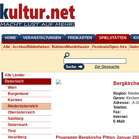
HOME
VERANSTALTUNGEN
FREIKARTEN
SPIELSTÄTTEN
KU
Alle
Archive/Bibliotheken
Bühnen/Musiktheater
Festivals/Open Airs
Gale
Zur Geosuche
Alle Länder
Österreich
Bergkirche
Wien
Region:
Nieder
Burgenland
Genre:
Kirche
Kärnten
Adresse:
,
A
-
2
Niederösterreich
Telefon:
Fax:
Oberösterreich
Internet:
Salzburg
E-Mail:
Steiermark
Tirol
Programm Bergkirche Pitten Januar 20
Vorarlberg