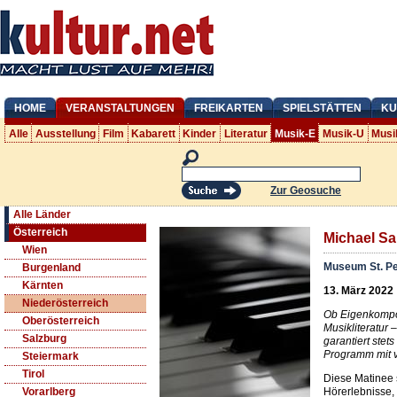
HOME
VERANSTALTUNGEN
FREIKARTEN
SPIELSTÄTTEN
KU
Alle
Ausstellung
Film
Kabarett
Kinder
Literatur
Musik-E
Musik-U
Musi
Zur Geosuche
Alle Länder
Österreich
Michael Sa
Wien
Museum St. Pe
Burgenland
Kärnten
13. März 2022
Niederösterreich
Ob Eigenkompos
Oberösterreich
Musikliteratur
Salzburg
garantiert ste
Programm mit 
Steiermark
Tirol
Diese Matinee s
Hörerlebnisse,
Vorarlberg