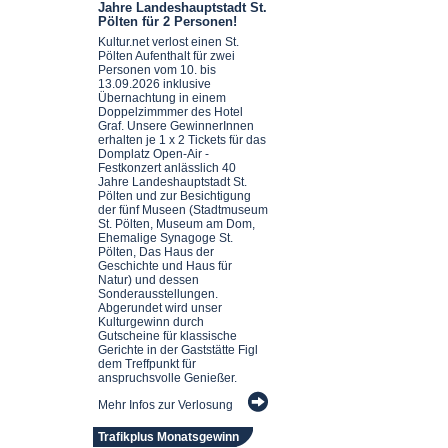
Jahre Landeshauptstadt St.
Pölten für 2 Personen!
Kultur.net verlost einen St.
Pölten Aufenthalt für zwei
Personen vom 10. bis
13.09.2026 inklusive
Übernachtung in einem
Doppelzimmmer des Hotel
Graf. Unsere GewinnerInnen
erhalten je 1 x 2 Tickets für das
Domplatz Open-Air -
Festkonzert anlässlich 40
Jahre Landeshauptstadt St.
Pölten und zur Besichtigung
der fünf Museen (Stadtmuseum
St. Pölten, Museum am Dom,
Ehemalige Synagoge St.
Pölten, Das Haus der
Geschichte und Haus für
Natur) und dessen
Sonderausstellungen.
Abgerundet wird unser
Kulturgewinn durch
Gutscheine für klassische
Gerichte in der Gaststätte Figl
dem Treffpunkt für
anspruchsvolle Genießer.
Mehr Infos zur Verlosung
Trafikplus Monatsgewinn