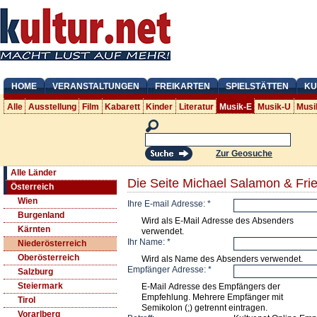
HOME
VERANSTALTUNGEN
FREIKARTEN
SPIELSTÄTTEN
KU
Alle
Ausstellung
Film
Kabarett
Kinder
Literatur
Musik-E
Musik-U
Musi
Zur Geosuche
Alle Länder
Die Seite Michael Salamon & Fri
Österreich
Wien
Ihre E-mail Adresse:
*
Burgenland
Wird als E-Mail Adresse des Absenders
Kärnten
verwendet.
Ihr Name:
*
Niederösterreich
Oberösterreich
Wird als Name des Absenders verwendet.
Empfänger Adresse:
*
Salzburg
Steiermark
E-Mail Adresse des Empfängers der
Empfehlung. Mehrere Empfänger mit
Tirol
Semikolon (;) getrennt eintragen.
Vorarlberg