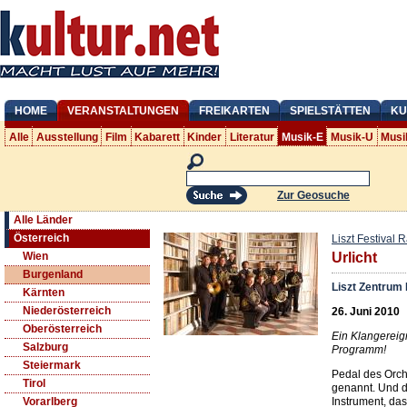
HOME
VERANSTALTUNGEN
FREIKARTEN
SPIELSTÄTTEN
KU
Alle
Ausstellung
Film
Kabarett
Kinder
Literatur
Musik-E
Musik-U
Musi
Zur Geosuche
Alle Länder
Österreich
Liszt Festival 
Wien
Urlicht
Burgenland
Liszt Zentrum 
Kärnten
Niederösterreich
26. Juni 2010
Oberösterreich
Ein Klangereign
Salzburg
Programm!
Steiermark
Pedal des Orch
Tirol
genannt. Und da
Instrument, das
Vorarlberg