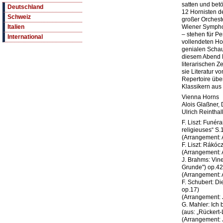
satten und bet
Deutschland
12 Hornisten de
Schweiz
großer Orchest
Wiener Symphon
Italien
– stehen für Pe
International
vollendeten H
genialen Schaus
diesem Abend B
literarischen Z
sie Literatur v
Repertoire übe
Klassikern aus
Vienna Horns
Alois Glaßner, 
Ulrich Reinthall
F. Liszt: Funér
religieuses“ S.
(Arrangement: 
F. Liszt: Rákóc
(Arrangement: 
J. Brahms: Vin
Grunde") op.42
(Arrangement: 
F. Schubert: Di
op.17)
(Arrangement: 
G. Mahler: Ich
(aus: „Rückert-
(Arrangement: 