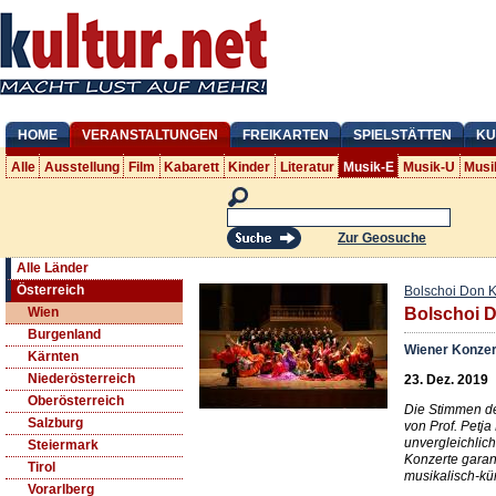
HOME
VERANSTALTUNGEN
FREIKARTEN
SPIELSTÄTTEN
KU
Alle
Ausstellung
Film
Kabarett
Kinder
Literatur
Musik-E
Musik-U
Musi
Zur Geosuche
Alle Länder
Österreich
Bolschoi Don 
Wien
Bolschoi 
Burgenland
Wiener Konze
Kärnten
Niederösterreich
23. Dez. 2019
Oberösterreich
Die Stimmen de
Salzburg
von Prof. Petj
unvergleichlic
Steiermark
Konzerte garan
Tirol
musikalisch-kün
Vorarlberg