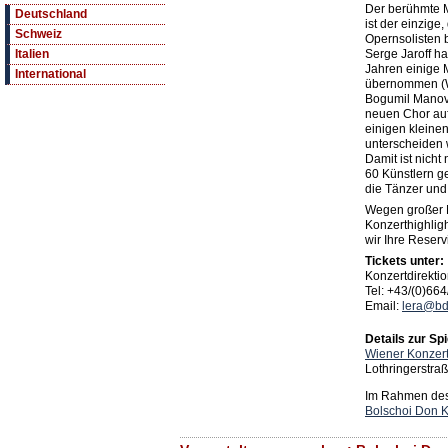
Der berühmte 
Deutschland
ist der einzige
Schweiz
Opernsolisten 
Serge Jaroff h
Italien
Jahren einige 
International
übernommen (W
Bogumil Manov,
neuen Chor au
einigen kleine
unterscheiden 
Damit ist nicht
60 Künstlern g
die Tänzer und 
Wegen großer N
Konzerthighligh
wir Ihre Reserv
Tickets unter:
Konzertdirekti
Tel: +43/(0)66
Email:
lera@bd
Details zur Spi
Wiener Konzer
Lothringerstra
Im Rahmen des 
Bolschoi Don 