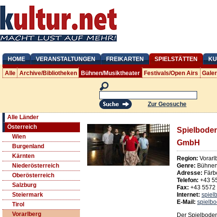
HOME
VERANSTALTUNGEN
FREIKARTEN
SPIELSTÄTTEN
KU
Alle
Archive/Bibliotheken
Bühnen/Musiktheater
Festivals/Open Airs
Gale
Zur Geosuche
Alle Länder
Österreich
Spielboden
Wien
GmbH
Burgenland
Kärnten
Region:
Vorarl
Genre:
Bühnen/
Niederösterreich
Adresse:
Färb
Oberösterreich
Telefon:
+43 5
Salzburg
Fax:
+43 5572
Internet:
spiel
Steiermark
E-Mail:
spielb
Tirol
Vorarlberg
Der Spielboden