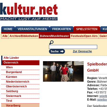
HOME
VERANSTALTUNGEN
FREIKARTEN
SPIELSTÄTTEN
KU
Alle
Archive/Bibliotheken
Bühnen/Musiktheater
Festivals/Open Airs
Gale
Zur Geosuche
Alle Länder
Österreich
Spielboden
Wien
GmbH
Burgenland
Kärnten
Region:
Vorarl
Genre:
Bühnen/
Niederösterreich
Adresse:
Färb
Oberösterreich
Telefon:
+43 5
Salzburg
Fax:
+43 5572
Internet:
spiel
Steiermark
E-Mail:
spielb
Tirol
Vorarlberg
Der Spielboden