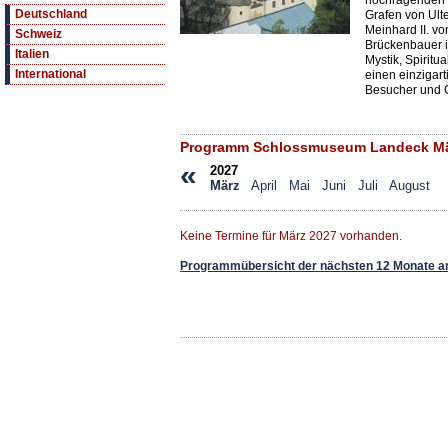
hochragenden 
Deutschland
Grafen von Ult
Meinhard II. von
Schweiz
Brückenbauer i
Italien
Mystik, Spiritua
International
einen einzigart
Besucher und 
Programm Schlossmuseum Landeck Mä
«
2027
März
April
Mai
Juni
Juli
August
Keine Termine für März 2027 vorhanden.
Programmübersicht der nächsten 12 Monate a