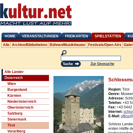
HOME
VERANSTALTUNGEN
FREIKARTEN
SPIELSTÄTTEN
KU
Alle
Archive/Bibliotheken
Bühnen/Musiktheater
Festivals/Open Airs
Gale
Zur Geosuche
Alle Länder
Österreich
Schlossm
Wien
Region:
Tirol
Burgenland
Genre:
Museen
Kärnten
Adresse:
Schl
Niederösterreich
Telefon:
+43 5
Fax:
+43 5442
Oberösterreich
Internet:
schlo
Salzburg
E-Mail:
office@
Steiermark
Schloss Landec
Tirol
ersten Hälfte 
Vorarlberg