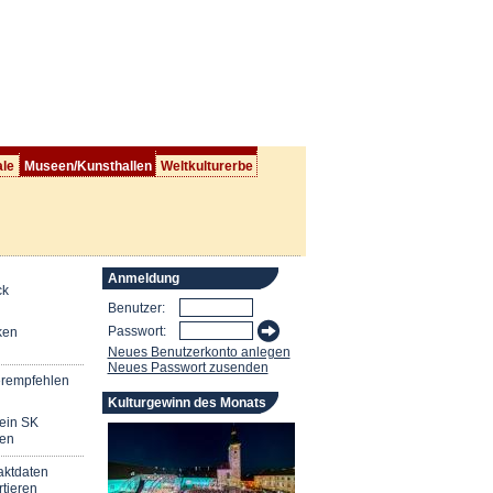
ale
Museen/Kunsthallen
Weltkulturerbe
Anmeldung
ck
Benutzer:
Passwort:
ken
Neues Benutzerkonto anlegen
Neues Passwort zusenden
erempfehlen
Kulturgewinn des Monats
mein SK
en
aktdaten
tieren