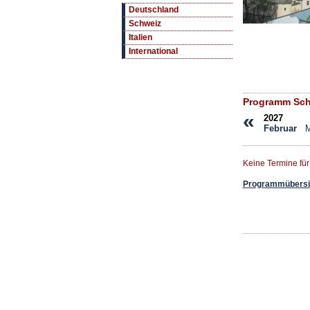
Deutschland
Schweiz
Italien
International
Programm Sch
«
2027
Februar
M
Keine Termine fü
Programmübersic