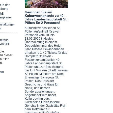
r in der
ebung
Gewinnen Sie ein
chB
Kulturwochenende zu 40
enplaner
Jahre Landeshauptstadt St.
Pölten für 2 Personen!
staltungs-
Kultur.net verlost einen St.
v
Pölten Aufenthalt für zwei
Personen vom 10. bis
13.09.2026 inklusive
Übernachtung in einem
Doppelzimmmer des Hotel
Graf. Unsere GewinnerInnen
die
erhalten je 1 x 2 Tickets für das
en dieser
Domplatz Open-Air -
auf Ihr
Festkonzert anlässlich 40
n.
Jahre Landeshauptstadt St.
Pölten und zur Besichtigung
der fünf Museen (Stadtmuseum
nen
St. Pölten, Museum am Dom,
Ehemalige Synagoge St.
Pölten, Das Haus der
Geschichte und Haus für
Natur) und dessen
Sonderausstellungen.
Abgerundet wird unser
Kulturgewinn durch
Gutscheine für klassische
Gerichte in der Gaststätte Figl
dem Treffpunkt für
anspruchsvolle Genießer.