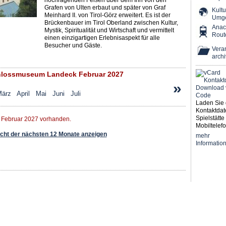
hochragenden Felsen über dem Inn von den
Grafen von Ulten erbaut und später von Graf
Kultu
Meinhard II. von Tirol-Görz erweitert. Es ist der
Umg
Brückenbauer im Tirol Oberland zwischen Kultur,
Ana
Mystik, Spiritualität und Wirtschaft und vermittelt
Rout
einen einzigartigen Erlebnisaspekt für alle
Besucher und Gäste.
Veran
archi
lossmuseum Landeck Februar 2027
»
ärz
April
Mai
Juni
Juli
Laden Sie 
Kontaktdat
Spielstätte 
r Februar 2027 vorhanden.
Mobiltelefo
ht der nächsten 12 Monate anzeigen
mehr
Informatio