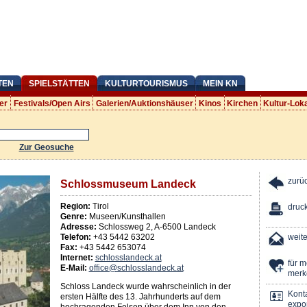
TEN
SPIELSTÄTTEN
KULTURTOURISMUS
MEIN KN
er
Festivals/Open Airs
Galerien/Auktionshäuser
Kinos
Kirchen
Kultur-Lok
Zur Geosuche
zurü
Schlossmuseum Landeck
Region:
Tirol
druc
Genre:
Museen/Kunsthallen
Adresse:
Schlossweg 2
,
A
-
6500
Landeck
Telefon:
+43 5442 63202
weit
Fax:
+43 5442 653074
Internet:
schlosslandeck.at
für 
E-Mail:
office@schlosslandeck.at
merk
Schloss Landeck wurde wahrscheinlich in der
Kont
ersten Hälfte des 13. Jahrhunderts auf dem
expor