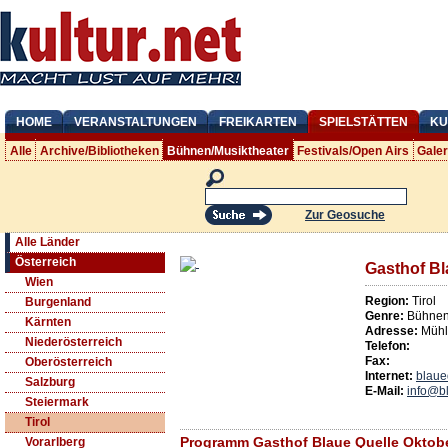
HOME
VERANSTALTUNGEN
FREIKARTEN
SPIELSTÄTTEN
KU
Alle
Archive/Bibliotheken
Bühnen/Musiktheater
Festivals/Open Airs
Gale
Zur Geosuche
Alle Länder
Österreich
Gasthof Bl
Wien
Region:
Tirol
Burgenland
Genre:
Bühnen/
Kärnten
Adresse:
Mühl
Niederösterreich
Telefon:
Fax:
Oberösterreich
Internet:
blaue
Salzburg
E-Mail:
info@bl
Steiermark
Tirol
Programm Gasthof Blaue Quelle Oktob
Vorarlberg