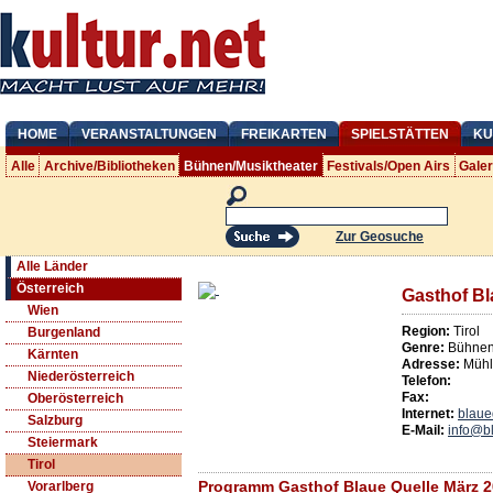
HOME
VERANSTALTUNGEN
FREIKARTEN
SPIELSTÄTTEN
KU
Alle
Archive/Bibliotheken
Bühnen/Musiktheater
Festivals/Open Airs
Gale
Zur Geosuche
Alle Länder
Österreich
Gasthof Bl
Wien
Region:
Tirol
Burgenland
Genre:
Bühnen/
Kärnten
Adresse:
Mühl
Niederösterreich
Telefon:
Fax:
Oberösterreich
Internet:
blaue
Salzburg
E-Mail:
info@bl
Steiermark
Tirol
Programm Gasthof Blaue Quelle März 
Vorarlberg