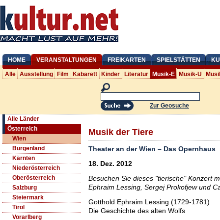
HOME
VERANSTALTUNGEN
FREIKARTEN
SPIELSTÄTTEN
KU
Alle
Ausstellung
Film
Kabarett
Kinder
Literatur
Musik-E
Musik-U
Musi
Zur Geosuche
Alle Länder
Österreich
Musik der Tiere
Wien
Theater an der Wien – Das Opernhaus
Burgenland
Kärnten
18. Dez. 2012
Niederösterreich
Besuchen Sie dieses "tierische" Konzert 
Oberösterreich
Ephraim Lessing, Sergej Prokofjew und Ca
Salzburg
Steiermark
Gotthold Ephraim Lessing (1729-1781)
Tirol
Die Geschichte des alten Wolfs
Vorarlberg