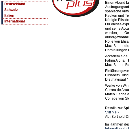
Einen Abend la
Deutschland
Austragungsort
Schweiz
spanische Arm
Pauken und Tr
Italien
Königin Elisabe
International
Für dieses exp
und seine Acc
werden, ein Ges
außergewöhnlic
Rolle von Elisa
Maxi Blaha, die
Darstellungen h
Accademia del
Fahmi Alqhai | 
Maxi Blaha | Re
Einführungsvor
Elisabeth Hilsc
Dietmayrsaal /
Werke von Will
Correa de Arau
Mateo Flecha e
Collage von S
Details zur Spi
Stift Melk
Abt-Berthold-D
Im Rahmen des 
Internationale 