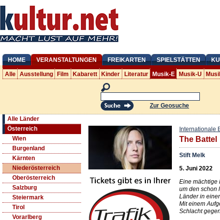
HOME
VERANSTALTUNGEN
FREIKARTEN
SPIELSTÄTTEN
KU
Alle
Ausstellung
Film
Kabarett
Kinder
Literatur
Musik-E
Musik-U
Musi
Zur Geosuche
Alle Länder
Österreich
Internationale 
Wien
The Battel
Burgenland
Stift Melk
Kärnten
Niederösterreich
5. Juni 2022
Oberösterreich
Eine mächtige 
Salzburg
um den schon l
Länder in eine
Steiermark
Mit einem Aufge
Tirol
Schlacht gegen
Vorarlberg