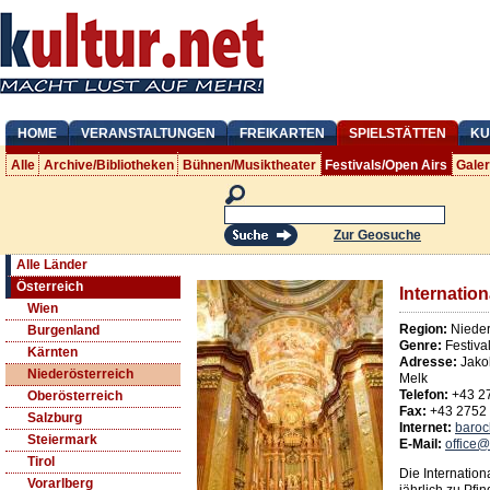
HOME
VERANSTALTUNGEN
FREIKARTEN
SPIELSTÄTTEN
KU
Alle
Archive/Bibliotheken
Bühnen/Musiktheater
Festivals/Open Airs
Gale
Zur Geosuche
Alle Länder
Österreich
Internation
Wien
Region:
Nieder
Burgenland
Genre:
Festiva
Kärnten
Adresse:
Jako
Niederösterreich
Melk
Telefon:
+43 2
Oberösterreich
Fax:
+43 2752
Salzburg
Internet:
baroc
Steiermark
E-Mail:
office@
Tirol
Die Internatio
Vorarlberg