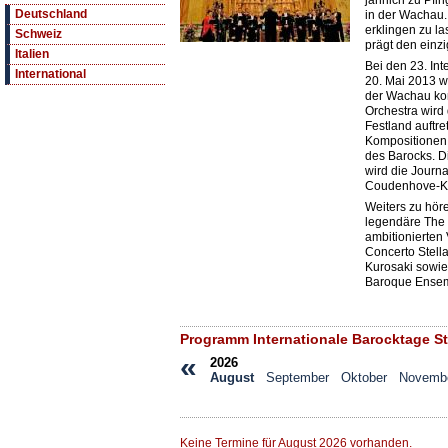
jährlich zu Pfi
Deutschland
in der Wachau
erklingen zu la
Schweiz
prägt den einzi
Italien
Bei den 23. Int
International
20. Mai 2013 w
der Wachau kon
Orchestra wird
Festland auftre
Kompositionen 
des Barocks. D
wird die Journa
Coudenhove-Kal
Weiters zu hör
legendäre The 
ambitionierten
Concerto Stella
Kurosaki sowie
Baroque Ensem
Programm Internationale Barocktage St
«
2026
August
September
Oktober
Novemb
Keine Termine für August 2026 vorhanden.