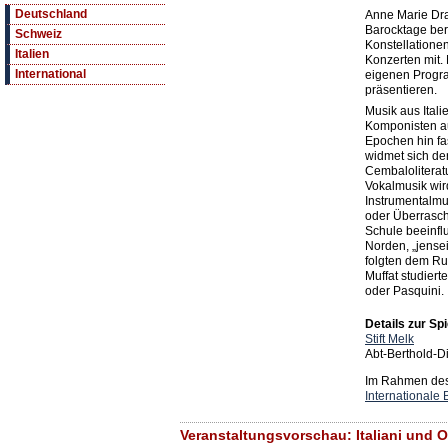
Deutschland
Anne Marie Dra
Barocktage ber
Schweiz
Konstellatione
Italien
Konzerten mit. 
International
eigenen Progr
präsentieren.
Musik aus Ital
Komponisten a
Epochen hin fa
widmet sich der
Cembaloliteratu
Vokalmusik wir
Instrumentalmus
oder Überraschu
Schule beeinfl
Norden, „jensei
folgten dem Ruf
Muffat studiert
oder Pasquini.
Details zur Spi
Stift Melk
Abt-Berthold-D
Im Rahmen des 
Internationale 
Veranstaltungsvorschau: Italiani und Ol