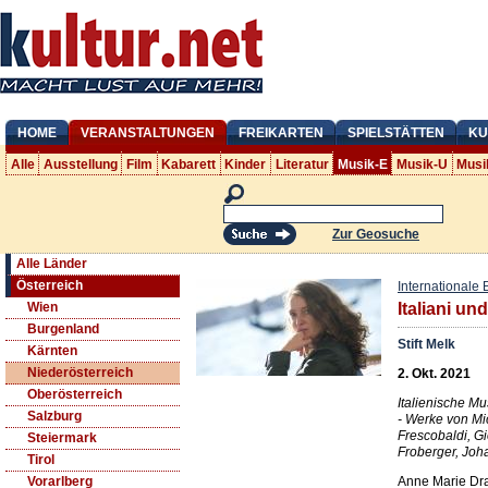
HOME
VERANSTALTUNGEN
FREIKARTEN
SPIELSTÄTTEN
KU
Alle
Ausstellung
Film
Kabarett
Kinder
Literatur
Musik-E
Musik-U
Musi
Zur Geosuche
Alle Länder
Österreich
Internationale 
Wien
Italiani un
Burgenland
Stift Melk
Kärnten
Niederösterreich
2. Okt. 2021
Oberösterreich
Italienische Mu
Salzburg
- Werke von Mi
Frescobaldi, G
Steiermark
Froberger, Joha
Tirol
Anne Marie Dr
Vorarlberg