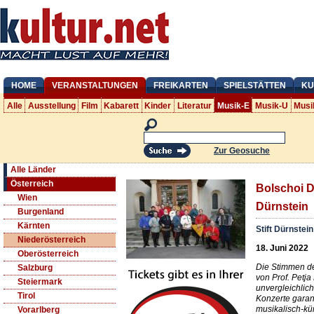
HOME
VERANSTALTUNGEN
FREIKARTEN
SPIELSTÄTTEN
KU
Alle
Ausstellung
Film
Kabarett
Kinder
Literatur
Musik-E
Musik-U
Musi
Zur Geosuche
Alle Länder
Österreich
Bolschoi D
Wien
Dürnstein
Burgenland
Kärnten
Stift Dürnstein
Niederösterreich
18. Juni 2022
Oberösterreich
Die Stimmen de
Salzburg
von Prof. Petj
Steiermark
unvergleichlic
Tirol
Konzerte garan
musikalisch-kün
Vorarlberg