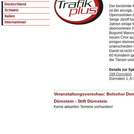
Deutschland
Der berühmte 
Schweiz
ist der einzige
Opernsolisten 
Italien
Serge Jaroff h
International
Jahren einige 
übernommen (W
Bogumil Manov,
neuen Chor au
einigen kleine
unterscheiden 
Damit ist nicht
60 Künstlern g
die Tänzer und 
Details zur Spi
Stift Dürnstein
Dürnstein 1, A
Veranstaltungsvorschau: Bolschoi Don
Dürnstein - Stift Dürnstein
Keine aktuellen Termine vorhanden!