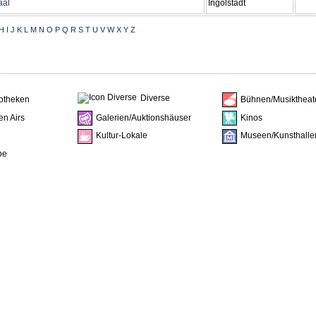
aal
Ingolstadt
H
I
J
K
L
M
N
O
P
Q
R
S
T
U
V
W
X
Y
Z
Diverse
iotheken
Bühnen/Musiktheat
en Airs
Galerien/Auktionshäuser
Kinos
Kultur-Lokale
Museen/Kunsthalle
be