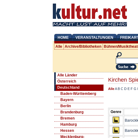
HOME
VERANSTALTUNGEN
FREIKAR
Alle
Archive/Bibliotheken
Bühnen/Musiktheat
Alle Länder
Kirchen Spi
Österreich
Deutschland
Alle
A
B
C
D
E
F
G
Baden-Württemberg
Bayern
Berlin
Genre
Brandenburg
Bremen
Barockk
Hamburg
Barockk
Hessen
Mecklenburg-