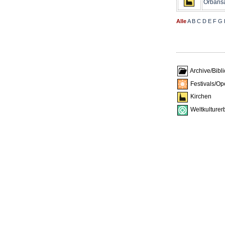
Orbans
Alle
A
B
C
D
E
F
G
Archive/Bibl
Festivals/Op
Kirchen
Weltkulturer