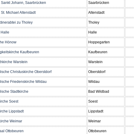
a Sankt Johann, Saarbrücken
Saarbrücken
 St. Michael Altenstadt
Altenstadt
tinerabtei zu Tholey
Tholey
Halle
Halle
che Hönow
Hoppegarten
igkeitskirche Kaufbeuren
Kaufbeuren
thkirche Warstein
Warstein
ische Christuskirche Oberstdorf
Oberstdorf
ische Friedenskirche Wildau
Wildau
ische Stadtkirche
Bad Wildbad
rche Soest
Soest
irche Lippstadt
Lippstadt
irche Weimar
Weimar
aal Ottobeuren
Ottobeuren