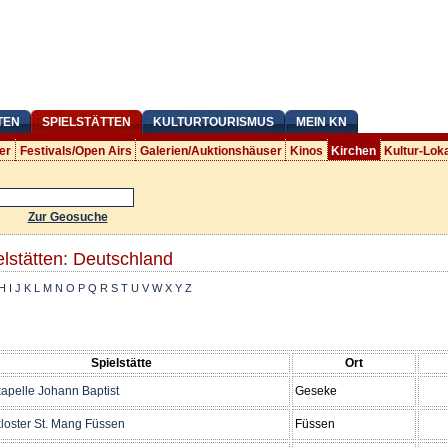
TEN
SPIELSTÄTTEN
KULTURTOURISMUS
MEIN KN
er
Festivals/Open Airs
Galerien/Auktionshäuser
Kinos
Kirchen
Kultur-Lok
Zur Geosuche
elstätten: Deutschland
H
I
J
K
L
M
N
O
P
Q
R
S
T
U
V
W
X
Y
Z
Spielstätte
Ort
apelle Johann Baptist
Geseke
loster St. Mang Füssen
Füssen