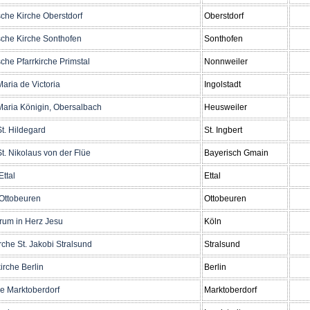
sche Kirche Oberstdorf
Oberstdorf
sche Kirche Sonthofen
Sonthofen
che Pfarrkirche Primstal
Nonnweiler
aria de Victoria
Ingolstadt
Maria Königin, Obersalbach
Heusweiler
St. Hildegard
St. Ingbert
t. Nikolaus von der Flüe
Bayerisch Gmain
Ettal
Ettal
 Ottobeuren
Ottobeuren
orum in Herz Jesu
Köln
rche St. Jakobi Stralsund
Stralsund
irche Berlin
Berlin
 Marktoberdorf
Marktoberdorf