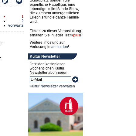
Schauplatz, sondern die
eigentliche Hauptfigur. Eine
lebendige, mitreißende Show,
die zu einem unvergesslichen
1
Erlebnis für die ganze Familie
2
wird.
vorwärts
Tickets zu dieser Veranstaltung
erhalten Sie in jeder
Trafik
plus
!
Weitere Infos und zur
er
Verlosung in
anmelden
!
Kultur Newsletter
n
Jetzt den kostenlosen
wöchentlichen Kultur
Newsletter abonnieren:
Kultur Newsletter verwalten