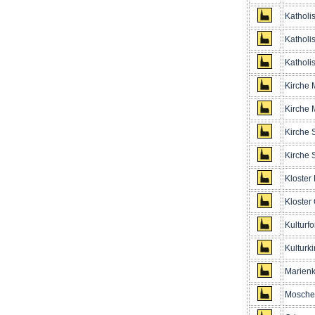
Katholi
Katholi
Katholis
Kirche M
Kirche 
Kirche 
Kirche S
Kloster 
Kloster
Kulturf
Kulturki
Marienk
Moschee