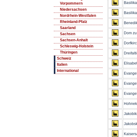
Basilik
Vorpommern
Niedersachsen
Basilika
Nordrhein-Westfalen
Rheinland-Pfalz
Benedik
Saarland
Dom zu 
Sachsen
Sachsen-Anhalt
Dorfkir
Schleswig-Holstein
Thüringen
Dreifalt
Schweiz
Elisabe
Italien
International
Evangel
Evangel
Evangel
Hohneki
Jakobik
Jakobsk
Kaisers