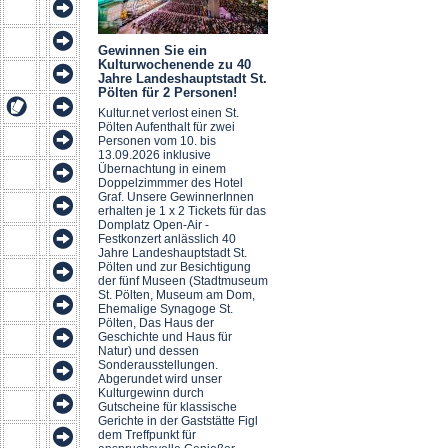
Gewinnen Sie ein
Kulturwochenende zu 40
Jahre Landeshauptstadt St.
Pölten für 2 Personen!
Kultur.net verlost einen St.
Pölten Aufenthalt für zwei
Personen vom 10. bis
13.09.2026 inklusive
Übernachtung in einem
Doppelzimmmer des Hotel
Graf. Unsere GewinnerInnen
erhalten je 1 x 2 Tickets für das
Domplatz Open-Air -
Festkonzert anlässlich 40
Jahre Landeshauptstadt St.
Pölten und zur Besichtigung
der fünf Museen (Stadtmuseum
St. Pölten, Museum am Dom,
Ehemalige Synagoge St.
Pölten, Das Haus der
Geschichte und Haus für
Natur) und dessen
Sonderausstellungen.
Abgerundet wird unser
Kulturgewinn durch
Gutscheine für klassische
Gerichte in der Gaststätte Figl
dem Treffpunkt für