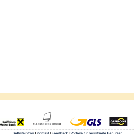
Selbsteintrag
|
Kontakt
|
Feedback
|
Vorteile für registrierte Benutzer