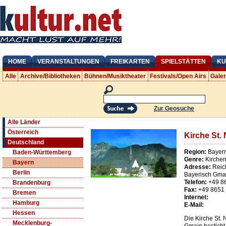
HOME
VERANSTALTUNGEN
FREIKARTEN
SPIELSTÄTTEN
KU
Alle
Archive/Bibliotheken
Bühnen/Musiktheater
Festivals/Open Airs
Gale
Zur Geosuche
Alle Länder
Österreich
Kirche St.
Deutschland
Region:
Bayer
Baden-Württemberg
Genre:
Kirche
Bayern
Adresse:
Reic
Berlin
Bayerisch Gma
Telefon:
+49 8
Brandenburg
Fax:
+49 8651
Bremen
Internet:
Hamburg
E-Mail:
Hessen
Die Kirche St. 
Mecklenburg-