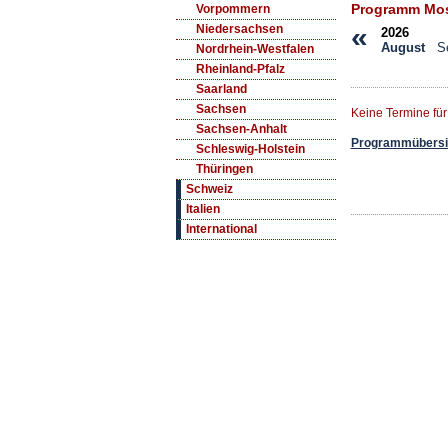
Programm Mos
Vorpommern
«
Niedersachsen
2026
August
S
Nordrhein-Westfalen
Rheinland-Pfalz
Saarland
Sachsen
Keine Termine fü
Sachsen-Anhalt
Programmübersic
Schleswig-Holstein
Thüringen
Schweiz
Italien
International