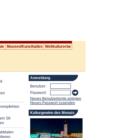
ale
Museen/Kunsthallen
Weltkulturerbe
Anmeldung
ck
Benutzer:
Passwort:
ken
Neues Benutzerkonto anlegen
Neues Passwort zusenden
erempfehlen
Kulturgewinn des Monats
mein SK
en
aktdaten
tieren