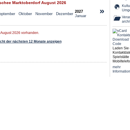
chee Marktoberdorf August 2026
Kultu
»
Umg
2027
eptember
Oktober
November
Dezember
Januar
Veran
archi
r August 2026 vorhanden.
ht der nächsten 12 Monate anzeigen
Laden Sie 
Kontaktdat
Spielstätte 
Mobiltelefo
mehr
Informatio