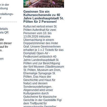
r in der
ebung
Gewinnen Sie ein
staltungs-
Kulturwochenende zu 40
v
Jahre Landeshauptstadt St.
Pölten für 2 Personen!
Kultur.net verlost einen St.
Pölten Aufenthalt für zwei
Personen vom 10. bis
13.09.2026 inklusive
die
Übernachtung in einem
en dieser
Doppelzimmmer des Hotel
Graf. Unsere GewinnerInnen
auf Ihr
erhalten je 1 x 2 Tickets für das
n.
Domplatz Open-Air -
Festkonzert anlässlich 40
nen
Jahre Landeshauptstadt St.
Pölten und zur Besichtigung
der fünf Museen (Stadtmuseum
St. Pölten, Museum am Dom,
Ehemalige Synagoge St.
Pölten, Das Haus der
Geschichte und Haus für
Natur) und dessen
Sonderausstellungen.
Abgerundet wird unser
Kulturgewinn durch
Gutscheine für klassische
Gerichte in der Gaststätte Figl
dem Treffpunkt für
anspruchsvolle Genießer.