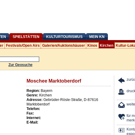
TEN
SPIELSTÄTTEN
KULTURTOURISMUS
MEIN KN
er
Festivals/Open Airs
Galerien/Auktionshäuser
Kinos
Kirchen
Kultur-Lok
Zur Geosuche
zurü
Moschee Marktoberdorf
Region:
Bayern
druc
Genre:
Kirchen
Adresse:
Gebrüder-Rösle-Straße
,
D
-
87616
Marktoberdorf
weit
Telefon:
Fax:
für 
Internet:
merk
E-Mail:
Kont
expor